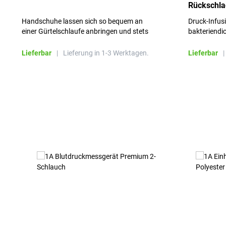
Rückschla
Schlauchl
Handschuhe lassen sich so bequem an
Druck-Infus
Stück
einer Gürtelschlaufe anbringen und stets
bakteriendic
griffbereit halten, sehr leicht und einfach zu
befestigen
Lieferbar
|
Lieferung in 1-3 Werktagen.
Lieferbar
|
Produktgalerie überspringen