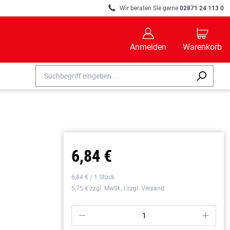
R
Wir beraten Sie gerne
02871 24 113 0
B
C
Anmelden
Warenkorb
6,84 €
6,84 € / 1 Stück
5,75 € zzgl. MwSt., | zzgl. Versand
P
S