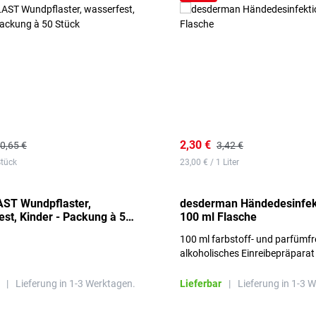
2,30 €
0,65 €
3,42 €
Stück
23,00 € / 1 Liter
ST Wundpflaster,
desderman Händedesinfek
st, Kinder - Packung à 50
100 ml Flasche
100 ml farbstoff- und parfümfr
alkoholisches Einreibepräparat
|
Lieferung in 1-3 Werktagen.
Lieferbar
|
Lieferung in 1-3 