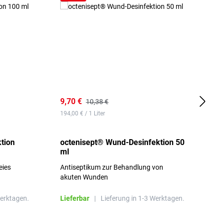
9,70 €
1
10,38 €
194,00 € / 1 Liter
d
tion
octenisept® Wund-Desinfektion 50
m
ml
1
eies
Antiseptikum zur Behandlung von
a
akuten Wunden
b
L
Werktagen.
Lieferbar
|
Lieferung in 1-3 Werktagen.