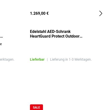
1.269,00 €
2
Edelstahl AED-Schrank
T
HeartGuard Protect Outdoor
I
beheizt, bis -20°C
S
re
E
R
Werktagen.
Lieferbar
|
Lieferung in 1-3 Werktagen.
L
SALE