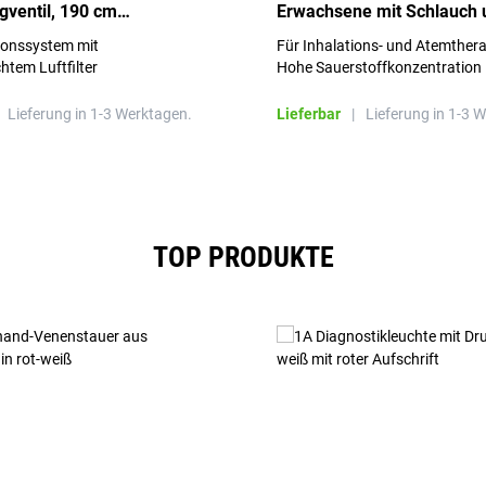
gventil, 190 cm
Erwachsene mit Schlauch 
änge - Packung à 100
Reservoirbeutel
ionssystem mit
Für Inhalations- und Atemthera
htem Luftfilter
Hohe Sauerstoffkonzentration
Lieferung in 1-3 Werktagen.
Lieferbar
|
Lieferung in 1-3 
TOP PRODUKTE