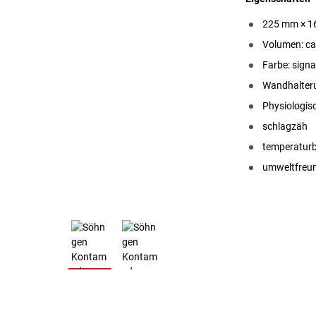
225 mm × 1
Volumen: ca.
Farbe: signa
Wandhalteru
Physiologis
schlagzäh
temperatur
umweltfreun