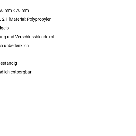
60 mm × 70 mm
 2,1 lMaterial: Polypropylen
lgelb
ng und Verschlussblende rot
ch unbedenklich
beständig
dlich entsorgbar