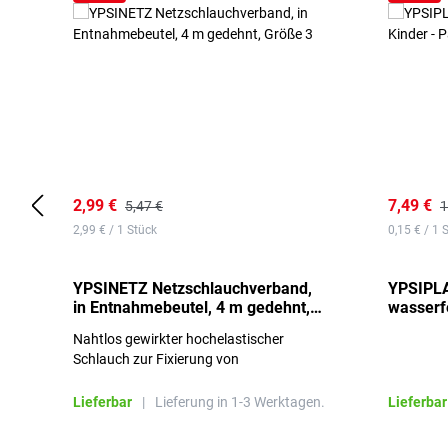
2,99 €
7,49 €
5,47 €
1
2,99 € / 1 Stück
0,15 € / 1 
YPSINETZ Netzschlauchverband,
YPSIPLA
in Entnahmebeutel, 4 m gedehnt,
wasserfe
Größe 3
Stück
Nahtlos gewirkter hochelastischer
Schlauch zur Fixierung von
Wundauflagen
Lieferbar
|
Lieferung in 1-3 Werktagen.
Lieferbar