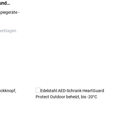
und
piegeräte -
Werktagen.