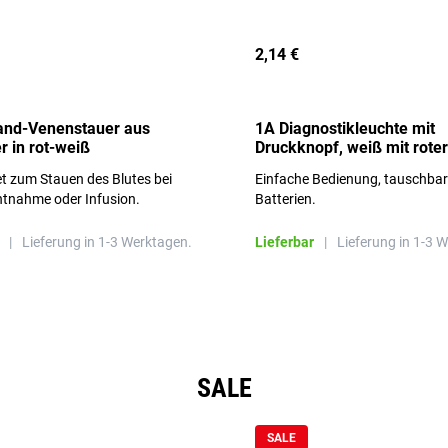
2,14 €
and-Venenstauer aus
1A Diagnostikleuchte mit
r in rot-weiß
Druckknopf, weiß mit roter
Aufschrift
t zum Stauen des Blutes bei
Einfache Bedienung, tauschba
ntnahme oder Infusion.
Batterien.
|
Lieferung in 1-3 Werktagen.
Lieferbar
|
Lieferung in 1-3 
SALE
SALE