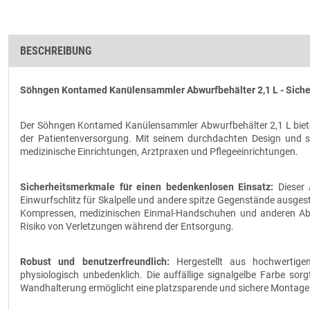
BESCHREIBUNG
Söhngen Kontamed Kanülensammler Abwurfbehälter 2,1 L - Sicherh
Der Söhngen Kontamed Kanülensammler Abwurfbehälter 2,1 L bietet
der Patientenversorgung. Mit seinem durchdachten Design und sei
medizinische Einrichtungen, Arztpraxen und Pflegeeinrichtungen.
Sicherheitsmerkmale für einen bedenkenlosen Einsatz:
Dieser 
Einwurfschlitz für Skalpelle und andere spitze Gegenstände ausgest
Kompressen, medizinischen Einmal-Handschuhen und anderen Abfäll
Risiko von Verletzungen während der Entsorgung.
Robust und benutzerfreundlich:
Hergestellt aus hochwertigem
physiologisch unbedenklich. Die auffällige signalgelbe Farbe sorg
Wandhalterung ermöglicht eine platzsparende und sichere Montage 