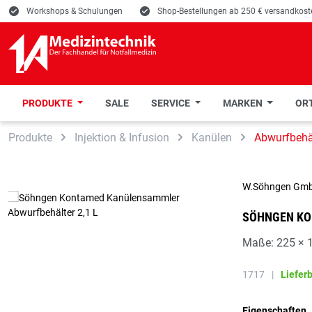
E
Workshops & Schulungen
E
Shop-Bestellungen ab 250 € versandkoste
PRODUKTE
SALE
SERVICE
MARKEN
ORT
 Hauptinhalt springen
Zur Suche springen
Zur Hauptnavigation springen
Produkte
Injektion & Infusion
Kanülen
Abwurfbehä
W.Söhngen Gm
SÖHNGEN KO
Maße: 225 × 1
1717
|
Liefer
Eigenschaften