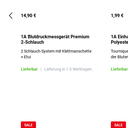
14,90 €
1,99 €
1A Blutdruckmessgerät Premium
1A Einh
2-Schlauch
Polyeste
2 Schlauch-System mit Klettmanschette
Tournique
+ Etui
der Blute
Lieferbar
|
Lieferung in 1-3 Werktagen.
Lieferbar
Produktgalerie überspringen
SALE
SALE