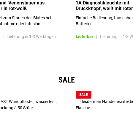
and-Venenstauer aus
1A Diagnostikleuchte mit
r in rot-weiß
Druckknopf, weiß mit roter
Aufschrift
t zum Stauen des Blutes bei
Einfache Bedienung, tauschba
ntnahme oder Infusion.
Batterien.
|
Lieferung in 1-3 Werktagen.
Lieferbar
|
Lieferung in 1-3 
SALE
SALE