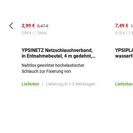
2,99 €
7,49 €
5,47 €
1
2,99 € / 1 Stück
0,15 € / 1 
YPSINETZ Netzschlauchverband,
YPSIPLA
in Entnahmebeutel, 4 m gedehnt,
wasserfe
Größe 3
Stück
Nahtlos gewirkter hochelastischer
Schlauch zur Fixierung von
Wundauflagen
Lieferbar
|
Lieferung in 1-3 Werktagen.
Lieferbar