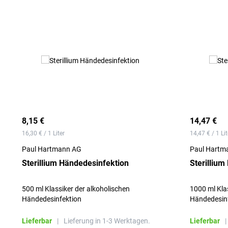
8,15 €
14,47 €
16,30 € / 1 Liter
14,47 € / 1 Lit
Paul Hartmann AG
Paul Hartm
Sterillium Händedesinfektion
Sterillium
500 ml Klassiker der alkoholischen
1000 ml Kla
Händedesinfektion
Händedesin
Lieferbar
|
Lieferung in 1-3 Werktagen.
Lieferbar
|