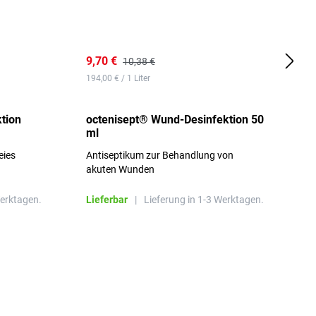
9,70 €
1
10,38 €
194,00 € / 1 Liter
d
tion
octenisept® Wund-Desinfektion 50
m
ml
1
eies
Antiseptikum zur Behandlung von
a
akuten Wunden
b
L
Werktagen.
Lieferbar
|
Lieferung in 1-3 Werktagen.