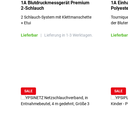
1A Blutdruckmessgerät Premium
1A Einh
2-Schlauch
Polyeste
2 Schlauch-System mit Klettmanschette
Tournique
+ Etui
der Blute
Lieferbar
|
Lieferung in 1-3 Werktagen.
Lieferbar
Produktgalerie überspringen
SALE
SALE