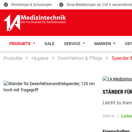
E
Workshops & Schulungen
E
Shop-Bestellungen ab 250 € versandkoste
PRODUKTE
SALE
SERVICE
MARKEN
ORT
 Hauptinhalt springen
Zur Suche springen
Zur Hauptnavigation springen
Produkte
Hygiene
Desinfektion & Pflege
Spender 
STÄNDER FÜR
Leicht zu tra
30916
|
Liefe
Eigenschaften