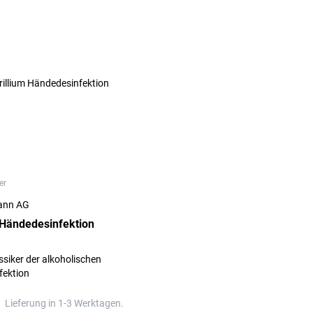
er
ann AG
 Händedesinfektion
ssiker der alkoholischen
fektion
Lieferung in 1-3 Werktagen.