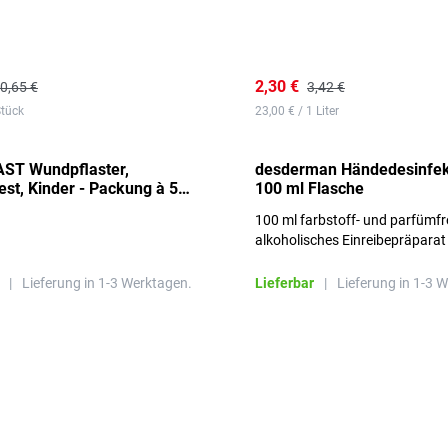
2,30 €
0,65 €
3,42 €
Stück
23,00 € / 1 Liter
ST Wundpflaster,
desderman Händedesinfek
st, Kinder - Packung à 50
100 ml Flasche
100 ml farbstoff- und parfümfr
alkoholisches Einreibepräparat
|
Lieferung in 1-3 Werktagen.
Lieferbar
|
Lieferung in 1-3 