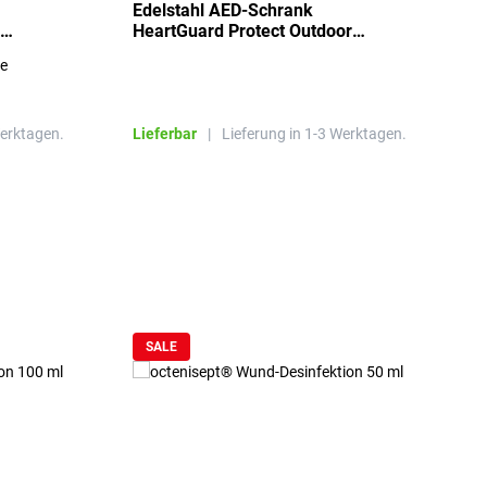
Edelstahl AED-Schrank
T
HeartGuard Protect Outdoor
I
beheizt, bis -20°C
S
re
E
R
Werktagen.
Lieferbar
|
Lieferung in 1-3 Werktagen.
L
SALE