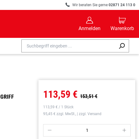
R
Wir beraten Sie gerne
02871 24 113 0
B
C
Anmelden
Warenkorb
113,59 €
EGRIFF
153,51 €
113,59 € / 1 Stück
95,45 € zzgl. MwSt., | zzgl. Versand
P
S