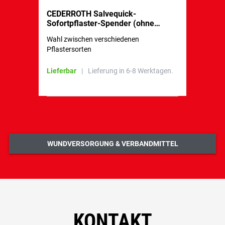
CEDERROTH Salvequick-
CED
Sofortpflaster-Spender (ohne
Text
Füllung)
Pfla
Wahl zwischen verschiedenen
Leic
Pflastersorten
Wund
Lieferbar
|
Lieferung in 6-8 Werktagen.
Lief
WUNDVERSORGUNG & VERBANDMITTEL
KONTAKT