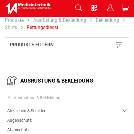
V
B
C
Produkte
Ausrüstung & Bekleidung
Bekleidung
Zum Hauptinhalt springen
Shirts
Rettungsdienst
PRODUKTE FILTERN
L
AUSRÜSTUNG & BEKLEIDUNG
Ausrüstung & Bekleidung
A
Abzeichen & Schilder
Augenschutz
Atemschutz