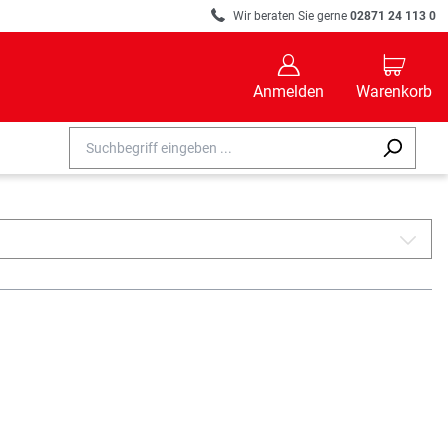
R
Wir beraten Sie gerne
02871 24 113 0
B
C
Anmelden
Warenkorb
A