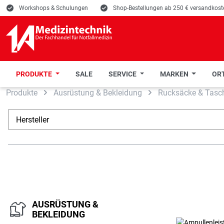
E
Workshops & Schulungen
E
Shop-Bestellungen ab 250 € versandkoste
PRODUKTE
SALE
SERVICE
MARKEN
ORT
Produkte
Ausrüstung & Bekleidung
Rucksäcke & Tasc
 Hauptinhalt springen
Zur Suche springen
Zur Hauptnavigation springen
Hersteller
AUSRÜSTUNG &
BEKLEIDUNG