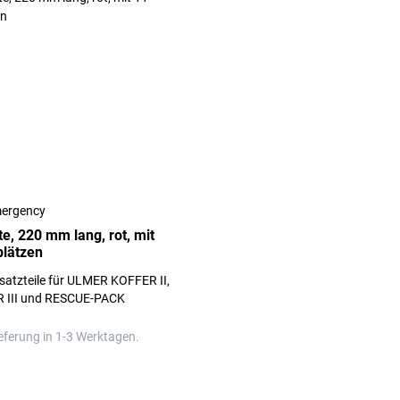
ergency
e, 220 mm lang, rot, mit
lätzen
satzteile für ULMER KOFFER II,
III und RESCUE-PACK
eferung in 1-3 Werktagen.