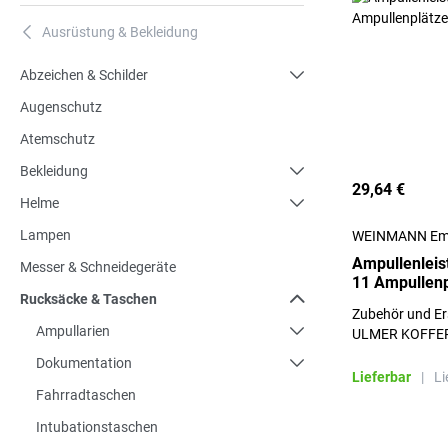
Ausrüstung & Bekleidung
A
Abzeichen & Schilder
Augenschutz
Atemschutz
Bekleidung
29,64 €
Helme
Lampen
WEINMANN Em
Ampullenleist
Messer & Schneidegeräte
11 Ampullenp
Rucksäcke & Taschen
Zubehör und Er
Ampullarien
ULMER KOFFER 
Dokumentation
Lieferbar
|
Li
Fahrradtaschen
Intubationstaschen