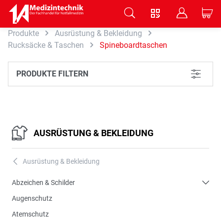
V
B
C
Produkte
Ausrüstung & Bekleidung
Zum Hauptinhalt springen
Rucksäcke & Taschen
Spineboardtaschen
PRODUKTE FILTERN
L
AUSRÜSTUNG & BEKLEIDUNG
Ausrüstung & Bekleidung
A
Abzeichen & Schilder
Augenschutz
Atemschutz