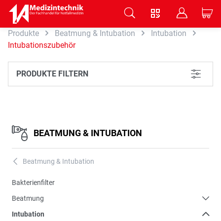
V
B
C
Produkte
Beatmung & Intubation
Intubation
Zum Hauptinhalt springen
Intubationszubehör
PRODUKTE FILTERN
L
BEATMUNG & INTUBATION
Beatmung & Intubation
A
Bakterienfilter
Beatmung
Intubation