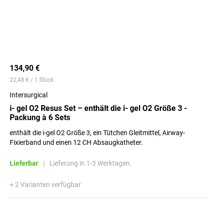
134,90 €
22,48 € / 1 Stück
Intersurgical
i- gel O2 Resus Set – enthält die i- gel O2 Größe 3 -
Packung à 6 Sets
enthält die i-gel O2 Größe 3, ein Tütchen Gleitmittel, Airway-
Fixierband und einen 12 CH Absaugkatheter.
Lieferbar
|
Lieferung in 1-3 Werktagen.
+ 2 Varianten verfügbar