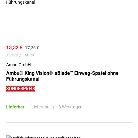
13,32 €
17,26 €
13,32 € / 1 Stück
Ambu GmbH
Ambu® King Vision® aBlade™ Einweg-Spatel ohne
Führungskanal
SONDERPREIS
Lieferbar
|
Lieferung in 1-3 Werktagen.