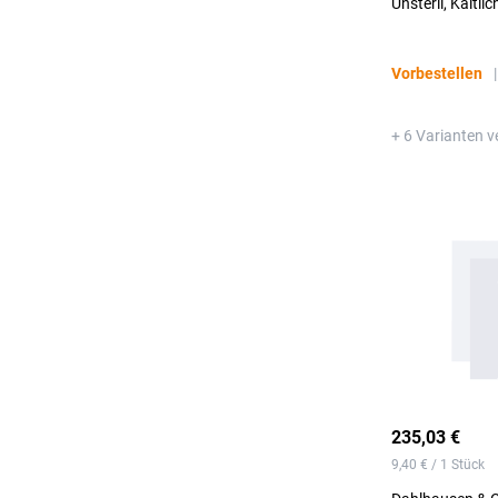
Unsteril, Kaltlic
Vorbestellen
|
+ 6 Varianten v
235,03 €
9,40 € / 1 Stück