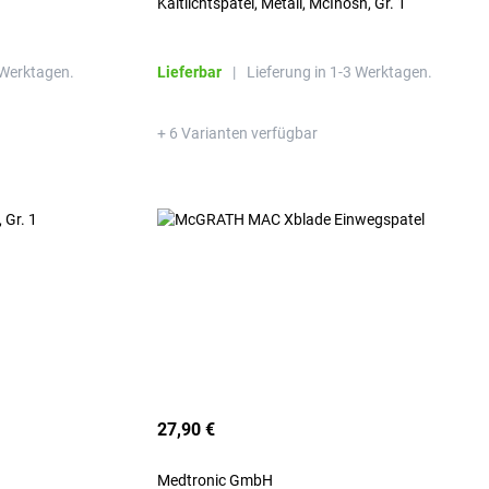
Kaltlichtspatel, Metall, McInosh, Gr. 1
 Werktagen.
Lieferbar
|
Lieferung in 1-3 Werktagen.
+ 6 Varianten verfügbar
27,90 €
Medtronic GmbH