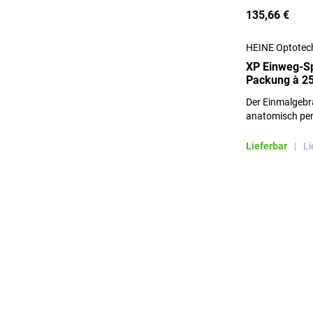
135,66 €
HEINE Optotec
XP Einweg-Sp
Packung à 25
Der Einmalgebr
anatomisch per
Laryngoskops. 
Spatel schließt
Lieferbar
|
Li
effektiv aus