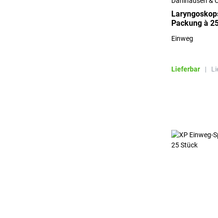
Dahlhausen & 
Laryngoskopsp
Packung à 25
Einweg
Lieferbar
|
Li