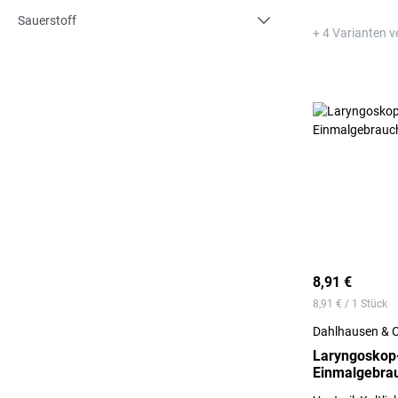
Sauerstoff
+ 4 Varianten v
8,91 €
8,91 € / 1 Stück
Dahlhausen & 
Laryngoskop-
Einmalgebrau