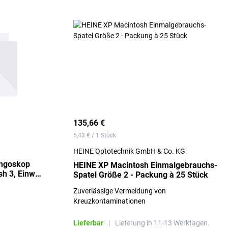
135,66 €
5,43 € / 1 Stück
HEINE Optotechnik GmbH & Co. KG
yngoskop
HEINE XP Macintosh Einmalgebrauchs-
sh 3, Einweg
Spatel Größe 2 - Packung à 25 Stück
Zuverlässige Vermeidung von
Kreuzkontaminationen
Lieferbar
|
Lieferung in 11-13 Werktagen.