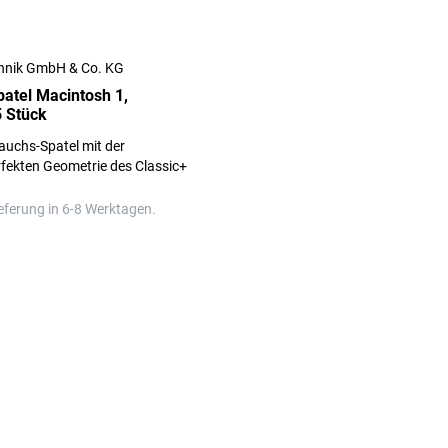
hnik GmbH & Co. KG
atel Macintosh 1,
 Stück
auchs-Spatel mit der
fekten Geometrie des Classic+
Der XP Einmalgebrauchs-
 eine Infektionsübertragung
eferung in 6-8 Werktagen.