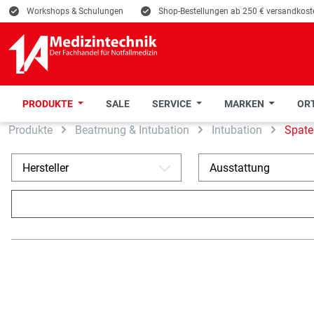
E
Workshops & Schulungen
E
Shop-Bestellungen ab 250 € versandkoste
PRODUKTE
SALE
SERVICE
MARKEN
ORT
Produkte
Beatmung & Intubation
Intubation
Spate
 Hauptinhalt springen
Zur Suche springen
Zur Hauptnavigation springen
Hersteller
Ausstattung
A