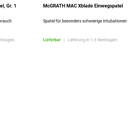
, Gr. 1
McGRATH MAC Xblade Einwegspatel
ebrauch
Spatel für besonders schwierige Intubationen
erktagen.
Lieferbar
|
Lieferung in 1-3 Werktagen.