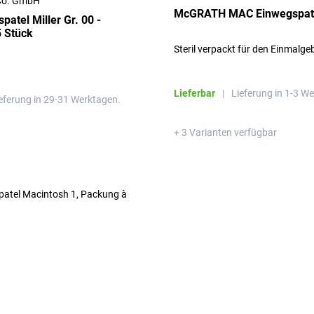
Co. GmbH
McGRATH MAC Einwegspatel
atel Miller Gr. 00 -
 Stück
Steril verpackt für den Einmalg
Lieferbar
|
Lieferung in 1-3 W
eferung in 29-31 Werktagen.
+ 3 Varianten verfügbar