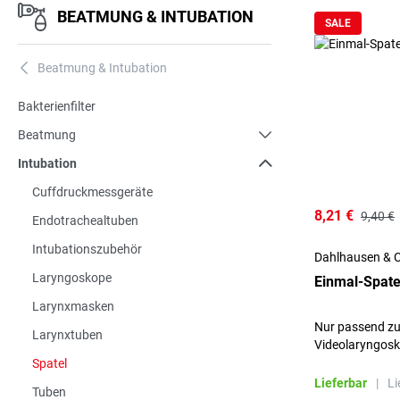
BEATMUNG & INTUBATION
SALE
Beatmung & Intubation
A
Bakterienfilter
Beatmung
Intubation
Cuffdruckmessgeräte
8,21 €
9,40 €
Endotrachealtuben
Intubationszubehör
Dahlhausen & 
Laryngoskope
Einmal-Spate
Larynxmasken
Nur passend z
Larynxtuben
Videolaryngosk
Spatel
Lieferbar
|
Li
Tuben