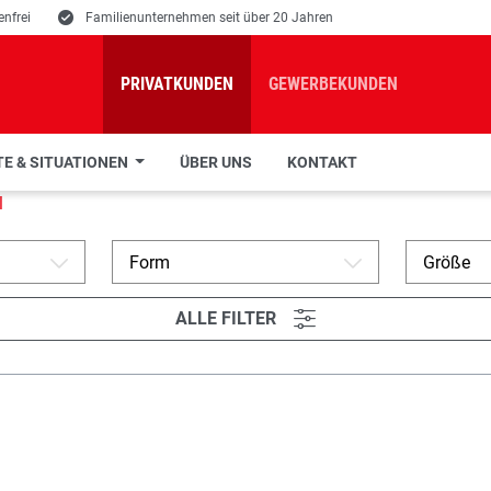
nfrei
E
Familienunternehmen seit über 20 Jahren
PRIVATKUNDEN
GEWERBEKUNDEN
E & SITUATIONEN
ÜBER UNS
KONTAKT
l
Form
Größe
A
A
ALLE FILTER
L