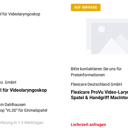
AUF ANFRAGE
Bitte kontaktieren Sie uns für
Preisinformationen
Co. GmbH
Flexicare Deutschland GmbH
l für Videolaryngoskop
Flexicare ProVu Video-Lar
Spatel & Handgriff MacInto
- Packung à 10 Stück
um Dahlhausen
op "VL3D" für Einmalspatel
eferung in 1-3 Werktagen.
Lieferzeit anfragen