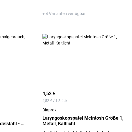
+ 4 Varianten verfügbar
4,52 €
4,52 € / 1 Stück
Diaprax
Laryngoskopspatel McIntosh Größe 1,
elstahl - 1
Metall, Kaltlicht