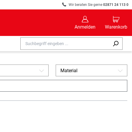
R
Wir beraten Sie gerne
02871 24 113 0
B
C
Anmelden
Warenkorb
Material
A
A