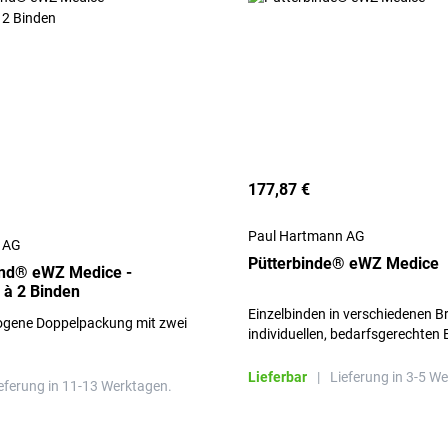
177,87 €
Paul Hartmann AG
 AG
Pütterbinde® eWZ Medice
and® eWZ Medice -
 à 2 Binden
Einzelbinden in verschiedenen Br
ogene Doppelpackung mit zwei
individuellen, bedarfsgerechten 
Lieferbar
|
Lieferung in 3-5 W
eferung in 11-13 Werktagen.