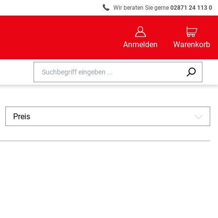
R
Wir beraten Sie gerne
02871 24 113 0
B
C
Anmelden
Warenkorb
Preis
A