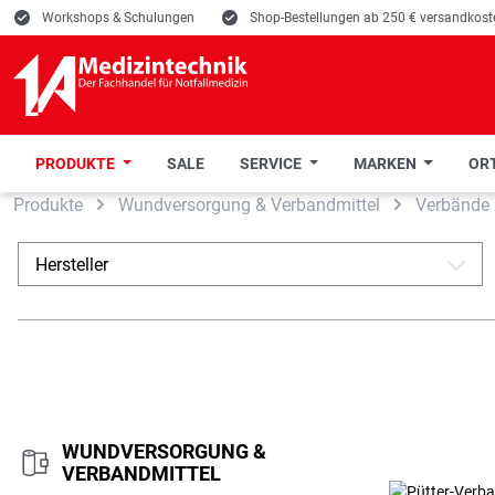
E
Workshops & Schulungen
E
Shop-Bestellungen ab 250 € versandkoste
PRODUKTE
SALE
SERVICE
MARKEN
ORT
Produkte
Wundversorgung & Verbandmittel
Verbände
 Hauptinhalt springen
Zur Suche springen
Zur Hauptnavigation springen
Hersteller
A
WUNDVERSORGUNG &
VERBANDMITTEL