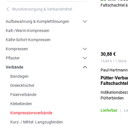
Wundversorgung & Verbandmittel
A
Aufbewahrung & Komplettlösungen
Kalt-/Warm Kompressen
Kälte-Sofort-Kompressen
Kompressen
30,88 €
Pflaster
15,44 € / 1 Stück
Verbände
Paul Hartmann
Bandagen
Pütter-Verb
Faltschachtel
Dreiecktücher
Indikationsbez
Fixierverbände
Pütterbinden
Klebebinden
Lieferbar
|
Li
Kompressionsverbände
Kurz- / Mittel- Langzugbinden