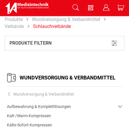
V
B
C
Produkte
Wundversorgung & Verbandmittel
Zum Hauptinhalt springen
Verbände
Schlauchverbände
PRODUKTE FILTERN
L
WUNDVERSORGUNG & VERBANDMITTEL
Wundversorgung & Verbandmittel
A
Aufbewahrung & Komplettlösungen
Kalt-/Warm Kompressen
Kälte-Sofort-Kompressen