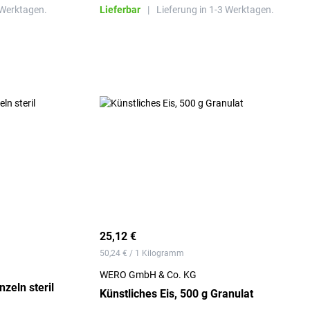
st zum Duschen
 Werktagen.
Lieferbar
|
Lieferung in 1-3 Werktagen.
25,12 €
50,24 € / 1 Kilogramm
WERO GmbH & Co. KG
zeln steril
Künstliches Eis, 500 g Granulat