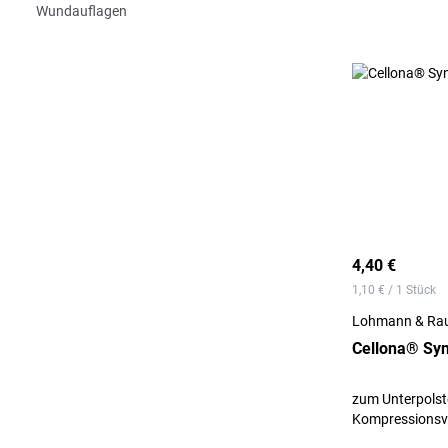
Wundauflagen
4,40 €
1,10 € / 1 Stück
Lohmann & Rau
Cellona® Syn
zum Unterpolste
Kompressionsv