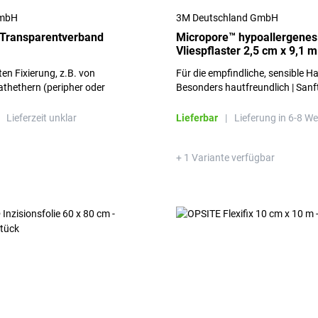
GmbH
3M Deutschland GmbH
Transparentverband
Micropore™ hypoallergenes
Vliespflaster 2,5 cm x 9,1 m
en Fixierung, z.B. von
Für die empfindliche, sensible Ha
athethern (peripher oder
Besonders hautfreundlich | Sanf
Lieferzeit unklar
Lieferbar
|
Lieferung in 6-8 W
+ 1 Variante verfügbar