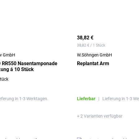
38,82 €
38,82 € / 1 Stück
ew GmbH
W.Söhngen GmbH
O RR550 Nasentamponade
Replantat Arm
kung á 10 Stück
tück
eferung in 1-3 Werktagen.
Lieferbar
|
Lieferung in 1-3 W
+ 2 Varianten verfügbar