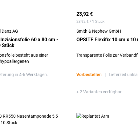
23,92 €
23,92 € / 1 Stück
 Danz AG
Smith & Nephew GmbH
zisionsfolie 60 x 80 cm -
OPSITE Flexifix 10 cm x 10 
 Stück
sionsfolie besteht aus einer
Transparente Folie zur Verbandf
 hypoallergenen
e und ist mit einem
 Kleber versehen.
eferung in 4-6 Werktagen.
Vorbestellen
|
Lieferzeit unkla
+ 2 Varianten verfügbar