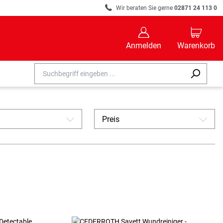
R
Wir beraten Sie gerne
02871 24 113 0
B
C
Anmelden
Warenkorb
Preis
A
A