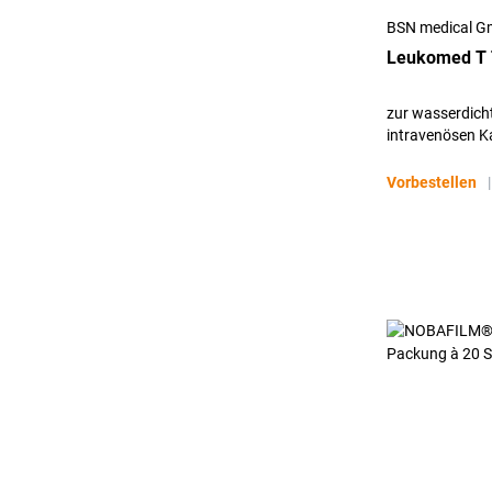
BSN medical 
Leukomed T 
zur wasserdicht
intravenösen K
zentral)
Vorbestellen
|