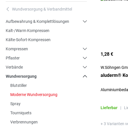
Wundversorgung & Verbandmittel
A
Aufbewahrung & Komplettlösungen
Kalt-/Warm Kompressen
Kälte-Sofort-Kompressen
Kompressen
1,28 €
Pflaster
Verbände
W.Söhngen G
aluderm® Ko
Wundversorgung
Blutstiller
Aluminiumbedam
Moderne Wundversorgung
Spray
Lieferbar
|
Li
Tourniquets
Verbrennungen
+ 3 Varianten v