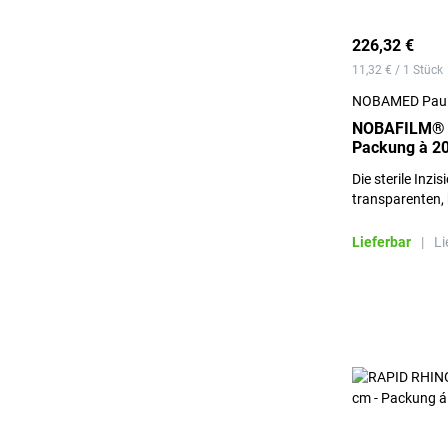
226,32 €
11,32 € / 1 Stück
NOBAMED Paul
NOBAFILM® In
Packung à 20
Die sterile Inzi
transparenten,
Polyurethanfoli
hypoallergenen
Lieferbar
|
Li