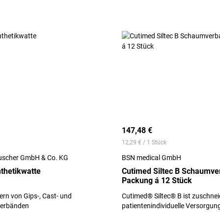
147,48 €
12,29 € / 1 Stück
scher GmbH & Co. KG
BSN medical GmbH
thetikwatte
Cutimed Siltec B Schaumve
Packung á 12 Stück
rn von Gips-, Cast- und
Cutimed® Siltec® B ist zuschnei
erbänden
patientenindividuelle Versorgun
aus einem Polyurethanschaum m