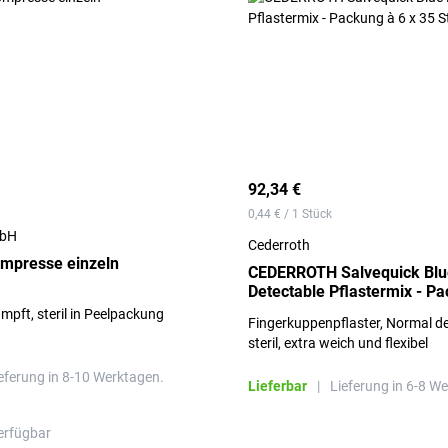
92,34 €
0,44 € / 1 Stück
mbH
Cederroth
mpresse einzeln
CEDERROTH Salvequick Blu
Detectable Pflastermix - Pa
35 Stück
pft, steril in Peelpackung
Fingerkuppenpflaster, Normal de
steril, extra weich und flexibel
eferung in 8-10 Werktagen.
Lieferbar
|
Lieferung in 6-8 W
erfügbar