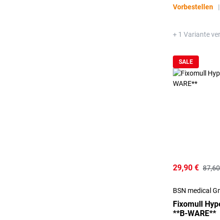
Vorbestellen
|
+ 1 Variante ve
SALE
29,90 €
87,60
BSN medical 
Fixomull Hyp
**B-WARE**