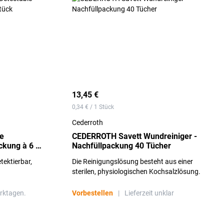
13,45 €
0,34 € / 1 Stück
Cederroth
e
CEDERROTH Savett Wundreiniger -
ckung à 6 x
Nachfüllpackung 40 Tücher
tektierbar,
Die Reinigungslösung besteht aus einer
sterilen, physiologischen Kochsalzlösung.
erktagen.
Vorbestellen
|
Lieferzeit unklar