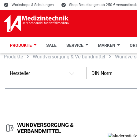
E
Workshops & Schulungen
E
Shop-Bestellungen ab 250 € versandkoste
PRODUKTE
SALE
SERVICE
MARKEN
ORT
Produkte
Wundversorgung & Verbandmittel
Wundvers
 Hauptinhalt springen
Zur Suche springen
Zur Hauptnavigation springen
Hersteller
DIN Norm
A
WUNDVERSORGUNG &
VERBANDMITTEL