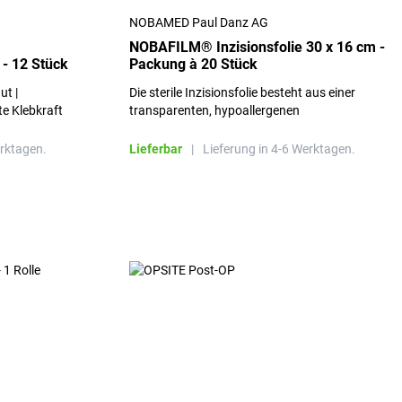
NOBAMED Paul Danz AG
NOBAFILM® Inzisionsfolie 30 x 16 cm -
 - 12 Stück
Packung à 20 Stück
ut |
Die sterile Inzisionsfolie besteht aus einer
te Klebkraft
transparenten, hypoallergenen
Polyurethanfolie und ist mit einem
hypoallergenen Kleber versehen.
erktagen.
Lieferbar
|
Lieferung in 4-6 Werktagen.