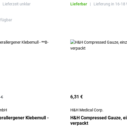
Silikonfilm inkl. Haftrand und i
Lieferzeit unklar
Lieferbar
|
Lieferung in 16-18
geeignet.
rfügbar
6,31 €
 €
GmbH
H&H Medical Corp.
erallergener Klebemull -
H&H Compressed Gauze, ein
verpackt