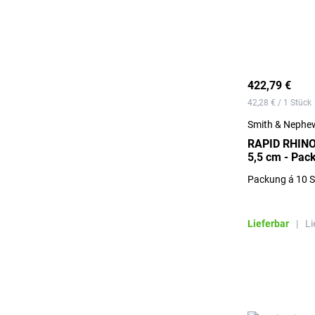
422,79 €
42,28 € / 1 Stück
Smith & Neph
RAPID RHIN
5,5 cm - Pac
Packung á 10 S
Lieferbar
|
Li