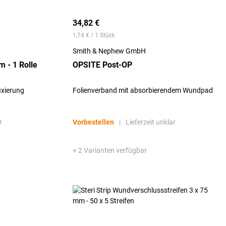
34,82 €
1,74 € / 1 Stück
Smith & Nephew GmbH
m - 1 Rolle
OPSITE Post-OP
ixierung
Folienverband mit absorbierendem Wundpad
r
Vorbestellen
|
Lieferzeit unklar
+ 2 Varianten verfügbar