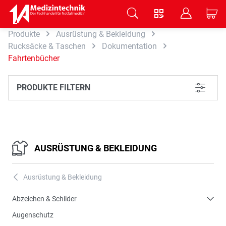
V
B
C
Produkte
Ausrüstung & Bekleidung
Zum Hauptinhalt springen
Rucksäcke & Taschen
Dokumentation
Fahrtenbücher
PRODUKTE FILTERN
L
AUSRÜSTUNG & BEKLEIDUNG
Ausrüstung & Bekleidung
A
Abzeichen & Schilder
Augenschutz