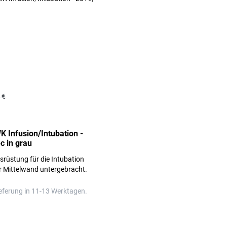
 €
K Infusion/Intubation -
c in grau
usrüstung für die Intubation
r Mittelwand untergebracht.
eferung in 11-13 Werktagen.