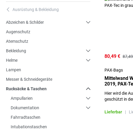
Ausrüstung & Bekleidung
A
Abzeichen & Schilder
Augenschutz
Atemschutz
Bekleidung
80,49 €
87,49
Helme
Lampen
PAX-Bags
Mittelwand W
Messer & Schneidegeräte
2019, PAX-Te
Rucksäcke & Taschen
Hier wird die A
Ampullarien
geschützt in de
Dokumentation
Lieferbar
|
Li
Fahrradtaschen
Intubationstaschen