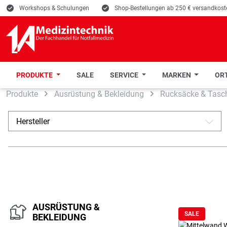
E
Workshops & Schulungen
E
Shop-Bestellungen ab 250 € versandkoste
PRODUKTE
SALE
SERVICE
MARKEN
ORT
Produkte
Ausrüstung & Bekleidung
Rucksäcke & Tasc
 Hauptinhalt springen
Zur Suche springen
Zur Hauptnavigation springen
Hersteller
A
AUSRÜSTUNG &
SALE
BEKLEIDUNG