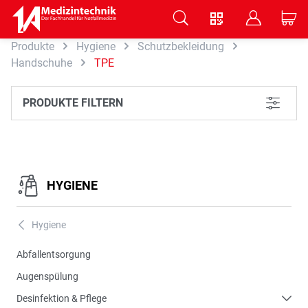
V
B
C
Produkte
Hygiene
Schutzbekleidung
Zum Hauptinhalt springen
Handschuhe
TPE
PRODUKTE FILTERN
L
HYGIENE
Hygiene
A
Abfallentsorgung
Augenspülung
Desinfektion & Pflege