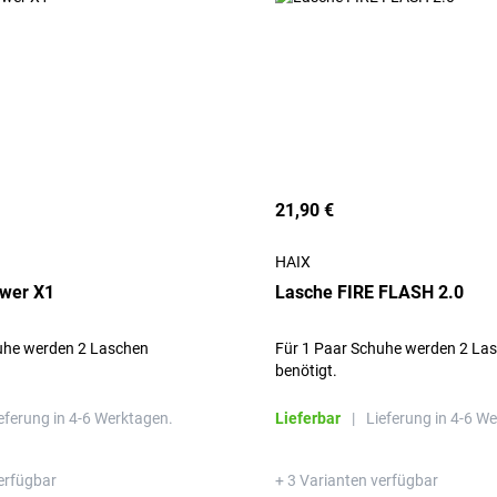
21,90 €
HAIX
ower X1
Lasche FIRE FLASH 2.0
uhe werden 2 Laschen
Für 1 Paar Schuhe werden 2 La
benötigt.
eferung in 4-6 Werktagen.
Lieferbar
|
Lieferung in 4-6 W
erfügbar
+ 3 Varianten verfügbar