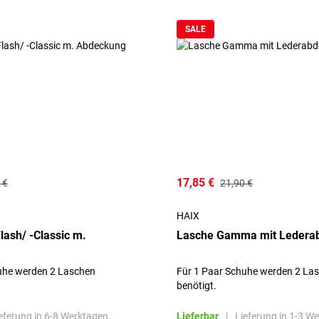
SALE
17,85 €
 €
21,90 €
HAIX
lash/ -Classic m.
Lasche Gamma mit Ledera
uhe werden 2 Laschen
Für 1 Paar Schuhe werden 2 La
benötigt.
eferung in 6-8 Werktagen.
Lieferbar
|
Lieferung in 1-3 W