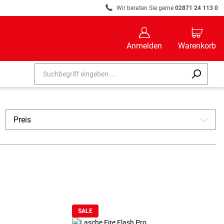
R
Wir beraten Sie gerne
02871 24 113 0
B
C
Anmelden
Warenkorb
Preis
A
SALE