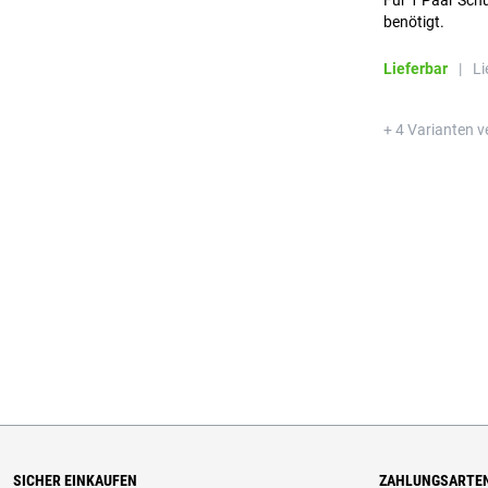
Für 1 Paar Sch
benötigt.
Lieferbar
|
Li
+ 4 Varianten v
SICHER EINKAUFEN
ZAHLUNGSARTE