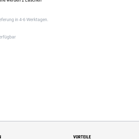
uhe werden 2 Laschen
eferung in 4-6 Werktagen.
erfügbar
N
VORTEILE