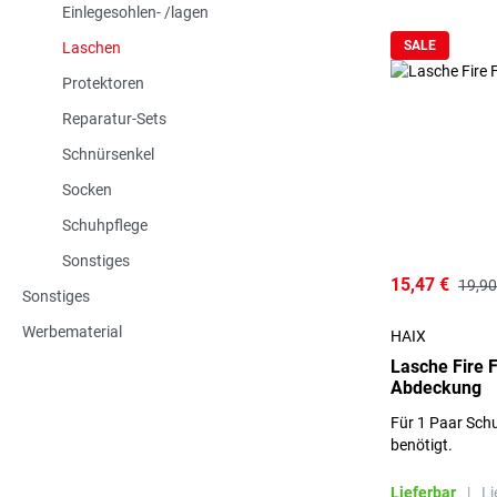
Einlegesohlen- /lagen
SALE
Laschen
Protektoren
Reparatur-Sets
Schnürsenkel
Socken
Schuhpflege
Sonstiges
15,47 €
19,90
Sonstiges
Werbematerial
HAIX
Lasche Fire F
Abdeckung
Für 1 Paar Sch
benötigt.
Lieferbar
|
Li