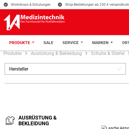
E
Workshops & Schulungen
E
Shop-Bestellungen ab 250 € versandkoste
PRODUKTE
SALE
SERVICE
MARKEN
ORT
Produkte
Ausrüstung & Bekleidung
Schuhe & Stiefel
 Hauptinhalt springen
Zur Suche springen
Zur Hauptnavigation springen
Hersteller
A
AUSRÜSTUNG &
BEKLEIDUNG