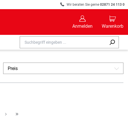
R
Wir beraten Sie gerne
02871 24 113 0
B
C
Anmelden
Warenkorb
Preis
A
A
H