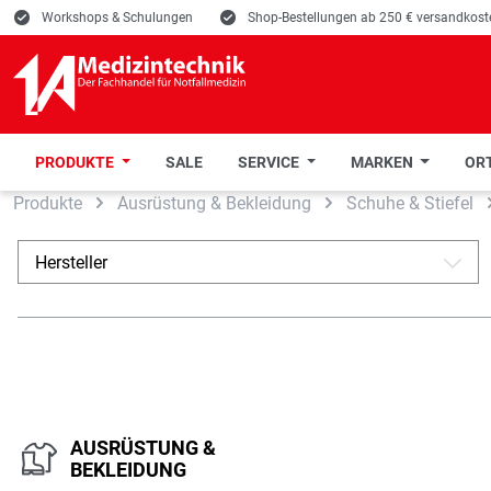
E
Workshops & Schulungen
E
Shop-Bestellungen ab 250 € versandkoste
PRODUKTE
SALE
SERVICE
MARKEN
ORT
Produkte
Ausrüstung & Bekleidung
Schuhe & Stiefel
 Hauptinhalt springen
Zur Suche springen
Zur Hauptnavigation springen
Hersteller
A
AUSRÜSTUNG &
BEKLEIDUNG