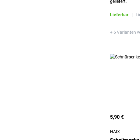
geliefert.
Lieferbar
|
Li
+ 6 Varianten v
5,90 €
HAIX