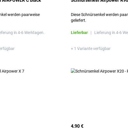
l AIRPOWER C black
Schnürsenkel Airpower R9
nkel werden paarweise
Diese Schnürsenkel werden paa
geliefert.
eferung in 4-6 Werktagen.
Lieferbar
|
Lieferung in 4-6 W
erfügbar
+ 1 Variante verfügbar
4,90 €