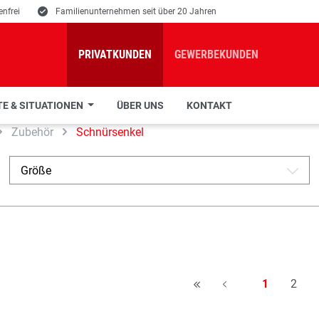
nfrei
E
Familienunternehmen seit über 20 Jahren
PRIVATKUNDEN
GEWERBEKUNDEN
E & SITUATIONEN
ÜBER UNS
KONTAKT
Zubehör
Schnürsenkel
Größe
A
Seite
Seite
1
2
H
A