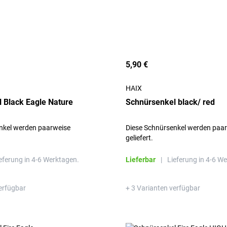
5,90 €
HAIX
 Black Eagle Nature
Schnürsenkel black/ red
nkel werden paarweise
Diese Schnürsenkel werden paa
geliefert.
eferung in 4-6 Werktagen.
Lieferbar
|
Lieferung in 4-6 W
erfügbar
+ 3 Varianten verfügbar