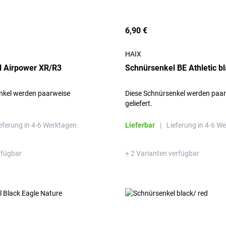
6,90 €
HAIX
l Airpower XR/R3
Schnürsenkel BE Athletic b
nkel werden paarweise
Diese Schnürsenkel werden paa
geliefert.
eferung in 4-6 Werktagen.
Lieferbar
|
Lieferung in 4-6 W
rfügbar
+ 2 Varianten verfügbar