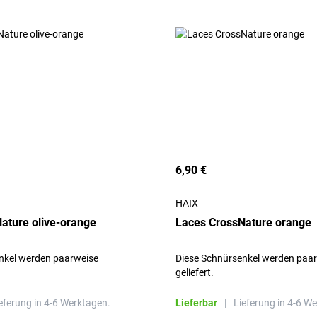
6,90 €
HAIX
ature olive-orange
Laces CrossNature orange
nkel werden paarweise
Diese Schnürsenkel werden paa
geliefert.
eferung in 4-6 Werktagen.
Lieferbar
|
Lieferung in 4-6 W