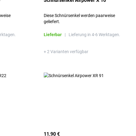
0
Schnürsenkel Airpower X 10
rweise
Diese Schnürsenkel werden paarweise
geliefert.
erktagen.
Lieferbar
|
Lieferung in 4-6 Werktagen.
+ 2 Varianten verfügbar
11,90 €