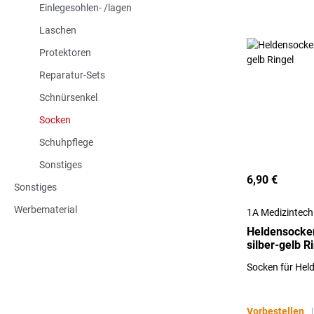
Einlegesohlen- /lagen
Laschen
Protektoren
Reparatur-Sets
Schnürsenkel
Socken
Schuhpflege
Sonstiges
6,90 €
Sonstiges
Werbematerial
1A Medizintec
Heldensocken
silber-gelb R
Socken für Held
Vorbestellen
|