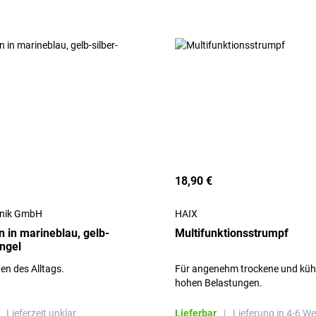
18,90 €
hnik GmbH
HAIX
 in marineblau, gelb-
Multifunktionsstrumpf
ingel
en des Alltags.
Für angenehm trockene und kühl
hohen Belastungen.
Lieferzeit unklar
Lieferbar
|
Lieferung in 4-6 W