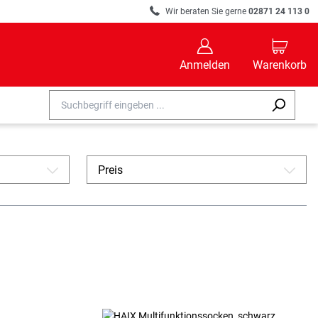
R
Wir beraten Sie gerne
02871 24 113 0
B
C
Anmelden
Warenkorb
Preis
A
A