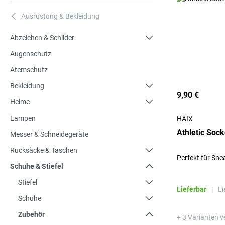
Ausrüstung & Bekleidung
A
Abzeichen & Schilder
Augenschutz
Atemschutz
Bekleidung
9,90 €
Helme
Lampen
HAIX
Athletic Soc
Messer & Schneidegeräte
Rucksäcke & Taschen
Perfekt für Sn
Schuhe & Stiefel
Stiefel
Lieferbar
|
Li
Schuhe
Zubehör
+ 3 Varianten v