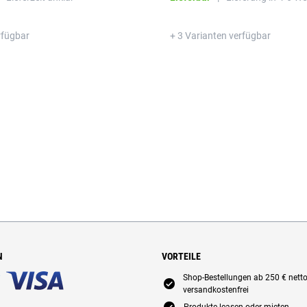
rfügbar
+ 3 Varianten verfügbar
N
VORTEILE
Shop-Bestellungen ab 250 € nett
E
versandkostenfrei