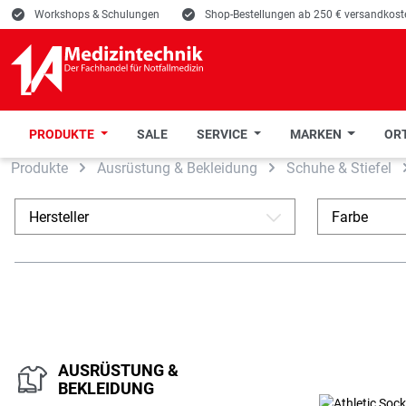
E
Workshops & Schulungen
E
Shop-Bestellungen ab 250 € versandkoste
PRODUKTE
SALE
SERVICE
MARKEN
ORT
Produkte
Ausrüstung & Bekleidung
Schuhe & Stiefel
 Hauptinhalt springen
Zur Suche springen
Zur Hauptnavigation springen
Hersteller
Farbe
A
AUSRÜSTUNG &
BEKLEIDUNG