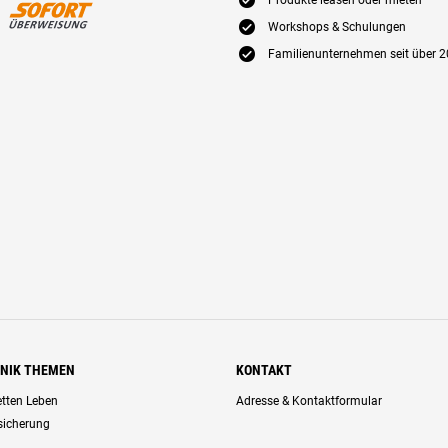
E
Produkte leasen oder mieten
E
Workshops & Schulungen
E
Familienunternehmen seit über 2
HNIK THEMEN
KONTAKT
retten Leben
Adresse & Kontaktformular
rsicherung