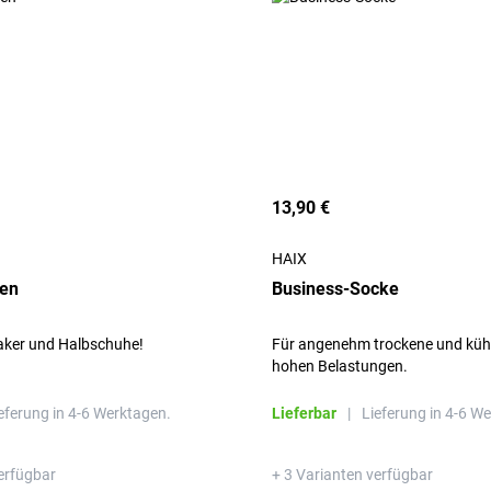
13,90 €
HAIX
ken
Business-Socke
eaker und Halbschuhe!
Für angenehm trockene und kühl
hohen Belastungen.
eferung in 4-6 Werktagen.
Lieferbar
|
Lieferung in 4-6 W
erfügbar
+ 3 Varianten verfügbar