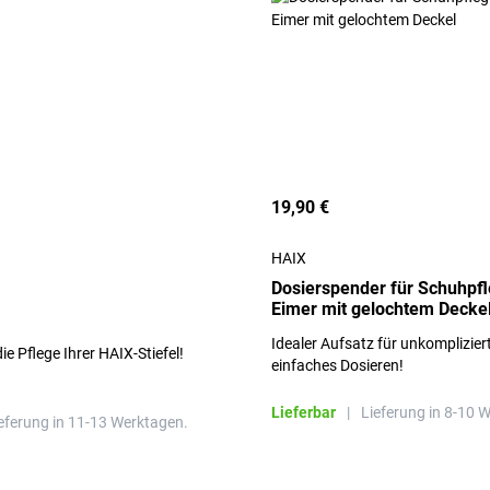
19,90 €
HAIX
Dosierspender für Schuhpfl
Eimer mit gelochtem Decke
Idealer Aufsatz für unkomplizier
die Pflege Ihrer HAIX-Stiefel!
einfaches Dosieren!
Lieferbar
|
Lieferung in 8-10 
eferung in 11-13 Werktagen.