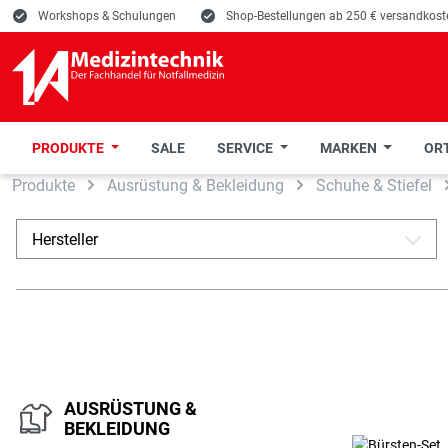
E
Workshops & Schulungen
E
Shop-Bestellungen ab 250 € versandkoste
PRODUKTE
SALE
SERVICE
MARKEN
ORT
Produkte
Ausrüstung & Bekleidung
Schuhe & Stiefel
 Hauptinhalt springen
Zur Suche springen
Zur Hauptnavigation springen
Hersteller
A
AUSRÜSTUNG &
BEKLEIDUNG