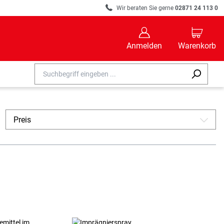
R
Wir beraten Sie gerne
02871 24 113 0
B
C
Anmelden
Warenkorb
Preis
A