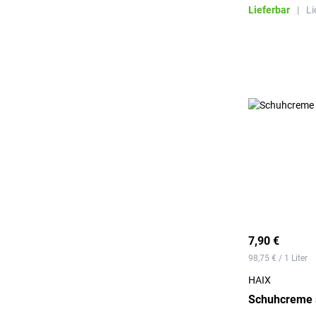
Lieferbar
|
Li
7,90 €
98,75 € / 1 Liter
HAIX
Schuhcreme 