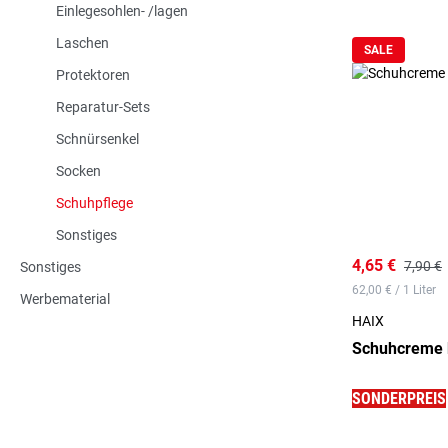
Einlegesohlen- /lagen
Laschen
SALE
Protektoren
Reparatur-Sets
Schnürsenkel
Socken
Schuhpflege
Sonstiges
4,65 €
7,90 €
Sonstiges
62,00 € / 1 Liter
Werbematerial
HAIX
Schuhcreme 
SONDERPREIS