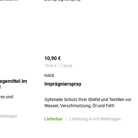
10,90 €
10,90 € / 1 Stück
HAIX
egemittel im
Imprägnierspray
l
tes und
Optimaler Schutz Ihrer Stiefel und Textilien vor
Wasser, Verschmutzung, Öl und Fett!
Werktagen.
Lieferbar
|
Lieferung in 4-6 Werktagen.