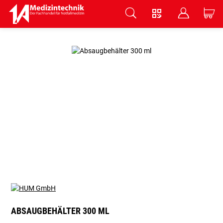
V
B
C
Zum Hauptinhalt springen
ABSAUGBEHÄLTER 300 ML