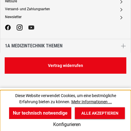
Retoure
A
Versand- und Zahlungsarten
A
Newsletter
A
1A MEDIZINTECHNIK THEMEN
Vertrag widerrufen
6,76 €
10,30 €
Diese Website verwendet Cookies, um eine bestmögliche
C
6,76 € / 1 Stück
Erfahrung bieten zu können.
Mehr Informationen ...
8,04 € inkl. MwSt., | zzgl. Versand
Nur technisch notwendige
ALLE AKZEPTIEREN
w
v
B
Konfigurieren
Start
Produkte
Anmelden