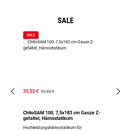
Produktgalerie überspringen
SALE
SALE
33,53 €
15
52,80 €
ChitoSAM 100, 7,5x183 cm Gauze Z-
Er
gefaltet, Hämostatikum
N
Hochleistungshämostatikum für
Mi