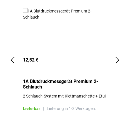
12,52 €
1,
1A Blutdruckmessgerät Premium 2-
1A
Schlauch
in
2 Schlauch-System mit Klettmanschette + Etui
To
Bl
Lieferbar
|
Lieferung in 1-3 Werktagen.
Li