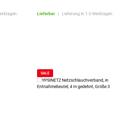
R
Werktagen.
Lieferbar
|
Lieferung in 1-3 Werktagen.
L
SALE