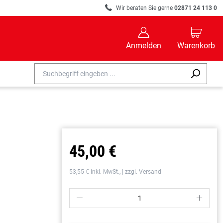
R
Wir beraten Sie gerne
02871 24 113 0
B
C
Anmelden
Warenkorb
45,00 €
53,55 € inkl. MwSt., | zzgl. Versand
P
S