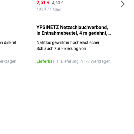
2,51 €
6
4,60 €
2,51 € / 1 Stück
0,
YPSINETZ Netzschlauchverband,
Y
in Entnahmebeutel, 4 m gedehnt,
w
Größe 3
S
n diskret
Nahtlos gewirkter hochelastischer
n
Schlauch zur Fixierung von
Wundauflagen
Werktagen.
Lieferbar
|
Lieferung in 1-3 Werktagen.
L