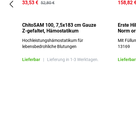
33,53 €
158,82 
52,80 €
ChitoSAM 100, 7,5x183 cm Gauze
Erste Hi
Z-gefaltet, Hämostatikum
Norm o
Hochleistungshämostatikum für
Mit Füllu
lebensbedrohliche Blutungen
13169
Lieferbar
|
Lieferung in 1-3 Werktagen.
Lieferbar