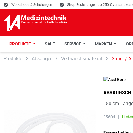
E
Workshops & Schulungen
E
Shop-Bestellungen ab 250 € versandkoste
PRODUKTE
SALE
SERVICE
MARKEN
ORT
 Hauptinhalt springen
Zur Suche springen
Zur Hauptnavigation springen
Produkte
Absauger
Verbrauchsmaterial
Saug- / A
ABSAUGSCHLA
180 cm Läng
35604
|
Liefe
Eigenschaften