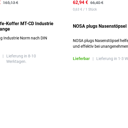
€
62,94 €
165,13 €
66,40 €
0,63 € / 1 Stück
lfe-Koffer MT-CD Industrie
NOSA plugs Nasenstöpsel
range
ng Industrie Norm nach DIN
NOSA plugs Nasenstöpsel helfe
und effektiv bei unangenehme
Gerüchen, ohne die Atmung zu
|
Lieferung in 8-10
beeinträchtigen.
Lieferbar
|
Lieferung in 1-3 
Werktagen.