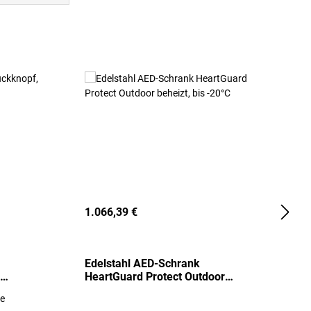
1.066,39 €
2
Edelstahl AED-Schrank
T
HeartGuard Protect Outdoor
I
beheizt, bis -20°C
S
re
E