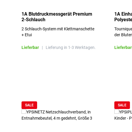
1A Blutdruckmessgerät Premium
1A Einh
2-Schlauch
Polyeste
2 Schlauch-System mit Klettmanschette
Tournique
+ Etui
der Blute
Lieferbar
|
Lieferung in 1-3 Werktagen.
Lieferbar
Produktgalerie überspringen
SALE
SALE