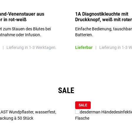
and-Venenstauer aus
1A Diagnostikleuchte mit
r in rot-weiß
Druckknopf, weiß mit roter
Aufschrift
t zum Stauen des Blutes bei
Einfache Bedienung, tauschba
ntnahme oder Infusion.
Batterien.
|
Lieferung in 1-3 Werktagen.
Lieferbar
|
Lieferung in 1-3 
SALE
SALE