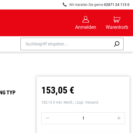
R
Wir beraten Sie gerne
02871 24 113 0
B
C
Anmelden
Warenkorb
153,05 €
NG TYP
182,13 € inkl. MwSt., | zzgl. Versand
P
S