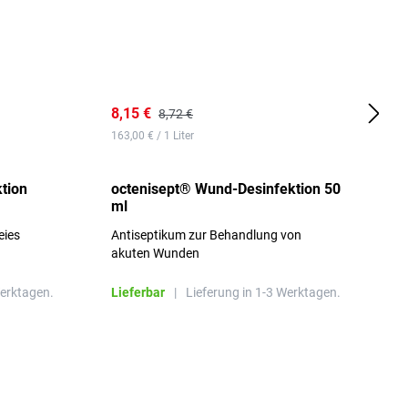
8,15 €
8
8,72 €
163,00 € / 1 Liter
d
tion
octenisept® Wund-Desinfektion 50
m
ml
1
eies
Antiseptikum zur Behandlung von
a
akuten Wunden
b
L
Werktagen.
Lieferbar
|
Lieferung in 1-3 Werktagen.