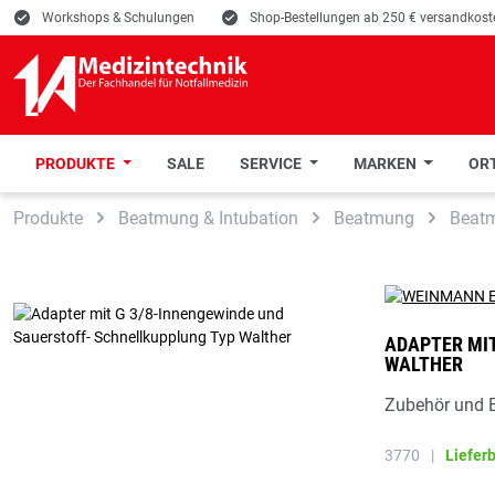
E
Workshops & Schulungen
E
Shop-Bestellungen ab 250 € versandkoste
PRODUKTE
SALE
SERVICE
MARKEN
ORT
 Hauptinhalt springen
Zur Suche springen
Zur Hauptnavigation springen
Produkte
Beatmung & Intubation
Beatmung
Beat
ADAPTER MIT
WALTHER
Zubehör und E
3770
|
Liefer