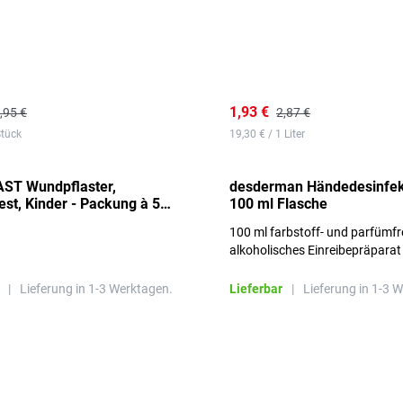
1,93 €
,95 €
2,87 €
Stück
19,30 € / 1 Liter
ST Wundpflaster,
desderman Händedesinfek
st, Kinder - Packung à 50
100 ml Flasche
100 ml farbstoff- und parfümfr
alkoholisches Einreibepräparat
|
Lieferung in 1-3 Werktagen.
Lieferbar
|
Lieferung in 1-3 