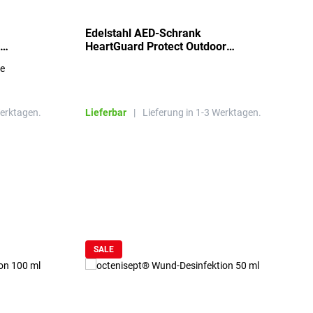
Edelstahl AED-Schrank
T
HeartGuard Protect Outdoor
I
beheizt, bis -20°C
S
re
E
R
Werktagen.
Lieferbar
|
Lieferung in 1-3 Werktagen.
L
SALE