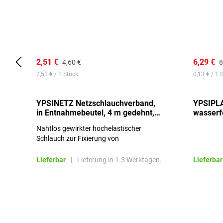
2,51 €
6,29 €
4,60 €
8
2,51 € / 1 Stück
0,13 € / 1 
YPSINETZ Netzschlauchverband,
YPSIPLA
in Entnahmebeutel, 4 m gedehnt,
wasserfe
Größe 3
Stück
Nahtlos gewirkter hochelastischer
Schlauch zur Fixierung von
Wundauflagen
Lieferbar
|
Lieferung in 1-3 Werktagen.
Lieferbar