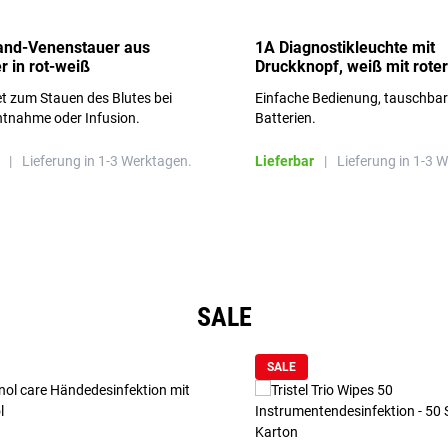
and-Venenstauer aus
1A Diagnostikleuchte mit
r in rot-weiß
Druckknopf, weiß mit roter
Aufschrift
t zum Stauen des Blutes bei
Einfache Bedienung, tauschba
ntnahme oder Infusion.
Batterien.
|
Lieferung in 1-3 Werktagen.
Lieferbar
|
Lieferung in 1-3 
SALE
SALE