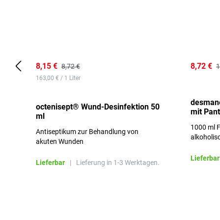
8,15 €
8,72 €
8,72 €
1
163,00 € / 1 Liter
desmano
octenisept® Wund-Desinfektion 50
mit Pan
ml
1000 ml F
Antiseptikum zur Behandlung von
alkoholis
akuten Wunden
besonders
Lieferbar
Lieferbar
|
Lieferung in 1-3 Werktagen.