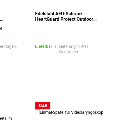
Edelstahl AED-Schrank
T
HeartGuard Protect Outdoor
I
beheizt, bis -20°C
S
re
E
R
Werktagen.
Lieferbar
|
Lieferung in 9-11
L
Werktagen.
SALE