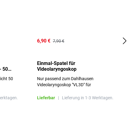
6,90 €
1
7,90 €
Einmal-Spatel für
O
- 50
Videolaryngoskop
licht 50
Nur passend zum Dahlhausen
g
Videolaryngoskop "VL3D" für
Einmalspatel
Werktagen.
Lieferbar
|
Lieferung in 1-3 Werktagen.
L