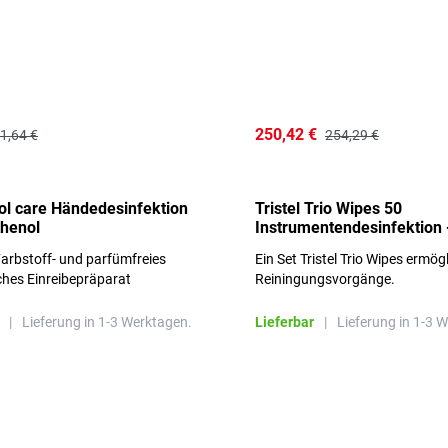
250,42 €
1,64 €
254,29 €
l care Händedesinfektion
Tristel Trio Wipes 50
thenol
Instrumentendesinfektion 
Sets im Karton
arbstoff- und parfümfreies
Ein Set Tristel Trio Wipes ermög
ches Einreibepräparat
Reiningungsvorgänge.
 hautfreundlich
|
Lieferung in 1-3 Werktagen.
Lieferbar
|
Lieferung in 1-3 