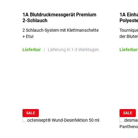
1A Blutdruckmessgerät Premium
1A Einh
2-Schlauch
Polyeste
2 Schlauch-System mit Klettmanschette
Tournique
+ Etui
der Blute
Lieferbar
|
Lieferung in 1-3 Werktagen.
Lieferbar
Produktgalerie überspringen
SALE
SALE