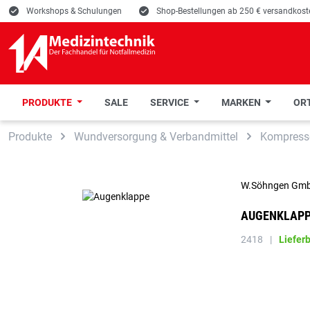
E
Workshops & Schulungen
E
Shop-Bestellungen ab 250 € versandkoste
PRODUKTE
SALE
SERVICE
MARKEN
ORT
 Hauptinhalt springen
Zur Suche springen
Zur Hauptnavigation springen
Produkte
Wundversorgung & Verbandmittel
Kompress
W.Söhngen Gm
AUGENKLAP
2418
|
Liefer