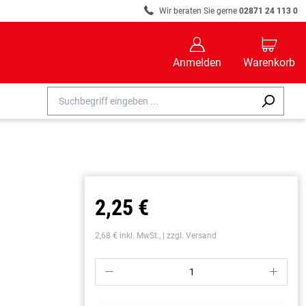
R
Wir beraten Sie gerne
02871 24 113 0
B
C
Anmelden
Warenkorb
2,25 €
2,68 € inkl. MwSt., | zzgl. Versand
P
S