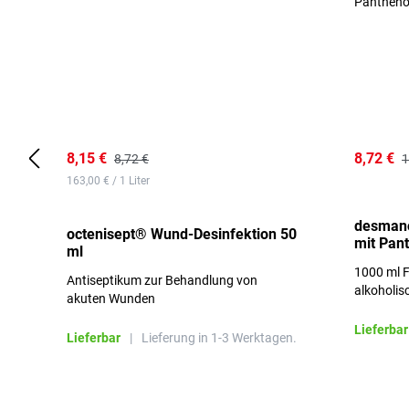
8,15 €
8,72 €
8,72 €
1
163,00 € / 1 Liter
desmano
octenisept® Wund-Desinfektion 50
mit Pan
ml
1000 ml F
Antiseptikum zur Behandlung von
alkoholis
akuten Wunden
besonders
Lieferbar
Lieferbar
|
Lieferung in 1-3 Werktagen.