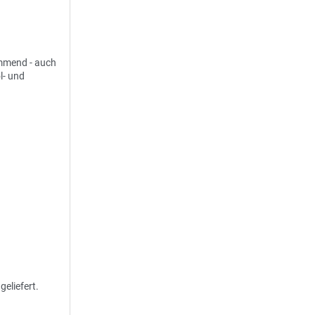
emmend - auch
l- und
eliefert.