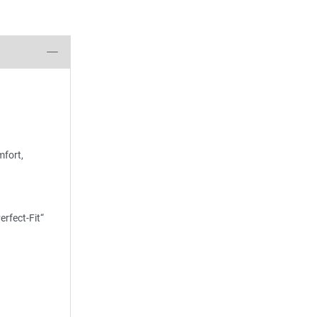
fort,
rfect-Fit“