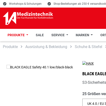
E
Workshops & Schulungen
E
Shop-Bestellungen ab 250 € versandkoste
PRODUKTE
SALE
SERVICE
MARKEN
ORT
 Hauptinhalt springen
Zur Suche springen
Zur Hauptnavigation springen
Produkte
Ausrüstung & Bekleidung
Schuhe & Stiefel
BLACK EAGLE
S3-Sicherheit
25 Größen ve
UK 4.0 / EU 