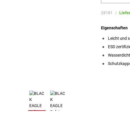
28181
|
Liefe
Eigenschaften
Leicht und s
ESD zertifizi
Wasserdich
Schutzkapp