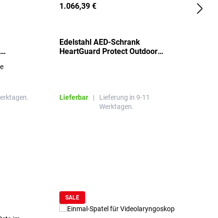
1.066,39 €
2
Edelstahl AED-Schrank
T
HeartGuard Protect Outdoor
I
beheizt, bis -20°C
S
re
E
R
Werktagen.
Lieferbar
|
Lieferung in 9-11
L
Werktagen.
SALE