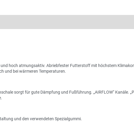
nd hoch atmungsaktiv. Abriebfester Futterstoff mit höchstem Klimakom
eich und bei wärmeren Temperaturen.
nschale sorgt für gute Dämpfung und Fußführung. „AIRFLOW“ Kanäle. „Pe
e.
estaltung und den verwendeten Spezialgummi.