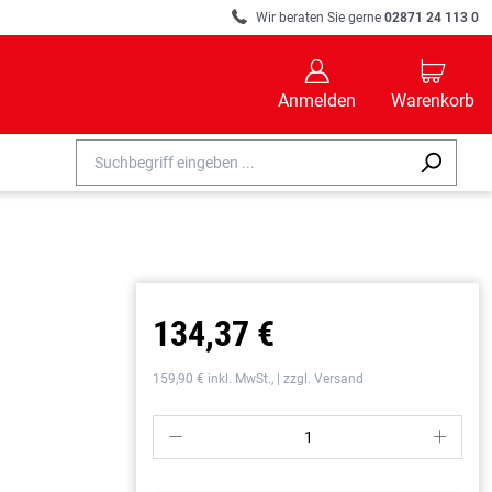
R
Wir beraten Sie gerne
02871 24 113 0
B
C
Anmelden
Warenkorb
134,37 €
159,90 € inkl. MwSt., | zzgl. Versand
P
S