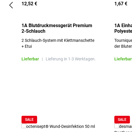
12,52 €
1,67 €
1A Blutdruckmessgerät Premium
1A Einh
2-Schlauch
Polyeste
2 Schlauch-System mit Klettmanschette
Tournique
+ Etui
der Blute
Lieferbar
|
Lieferung in 1-3 Werktagen.
Lieferbar
Produktgalerie überspringen
SALE
SALE