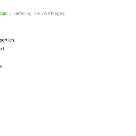
rbar
|
Lieferung in 4-6 Werktagen.
portlich
ert
t
e