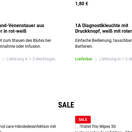
1,80 €
and-Venenstauer aus
1A Diagnostikleuchte mit
r in rot-weiß
Druckknopf, weiß mit roter
Aufschrift
t zum Stauen des Blutes bei
Einfache Bedienung, tauschba
ntnahme oder Infusion.
Batterien.
|
Lieferung in 1-3 Werktagen.
Lieferbar
|
Lieferung in 1-3 
SALE
SALE