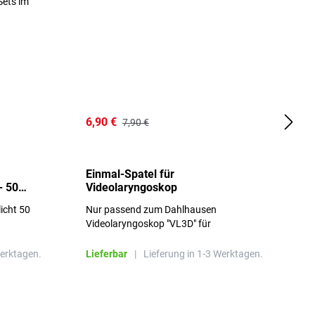
6,90 €
1
7,90 €
Einmal-Spatel für
O
- 50
Videolaryngoskop
licht 50
Nur passend zum Dahlhausen
g
Videolaryngoskop "VL3D" für
Einmalspatel
Werktagen.
Lieferbar
|
Lieferung in 1-3 Werktagen.
L