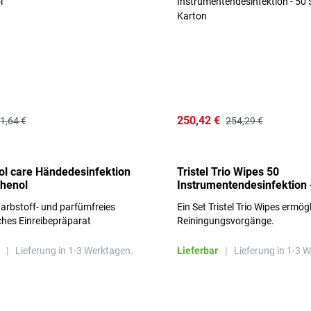
250,42 €
1,64 €
254,29 €
l care Händedesinfektion
Tristel Trio Wipes 50
thenol
Instrumentendesinfektion 
Sets im Karton
arbstoff- und parfümfreies
Ein Set Tristel Trio Wipes ermög
ches Einreibepräparat
Reiningungsvorgänge.
 hautfreundlich
|
Lieferung in 1-3 Werktagen.
Lieferbar
|
Lieferung in 1-3 