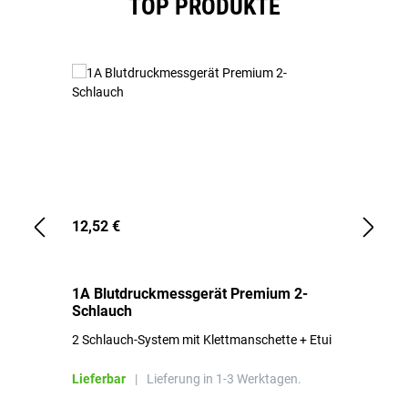
TOP PRODUKTE
12,52 €
1,
1A Blutdruckmessgerät Premium 2-
1A
Schlauch
in
2 Schlauch-System mit Klettmanschette + Etui
To
Bl
Lieferbar
|
Lieferung in 1-3 Werktagen.
Li