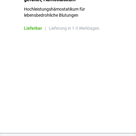
Hochleistungshämostatikum für
Mi
lebensbedrohliche Blutungen
Li
Lieferbar
|
Lieferung in 1-3 Werktagen.