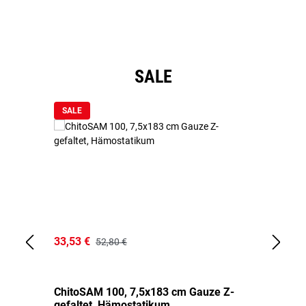
Produktgalerie überspringen
SALE
SALE
33,53 €
15
52,80 €
ChitoSAM 100, 7,5x183 cm Gauze Z-
Er
gefaltet, Hämostatikum
N