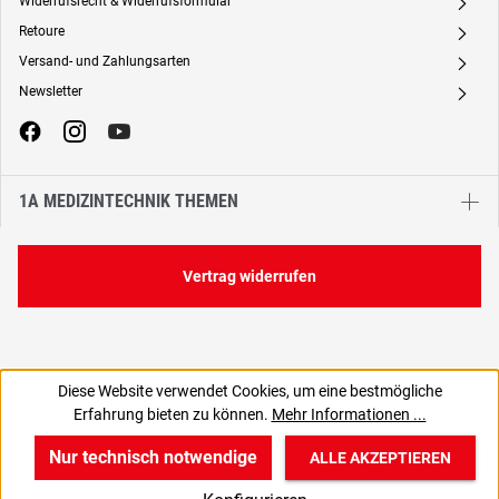
Widerrufsrecht & Widerrufsformular
A
Retoure
A
Versand- und Zahlungsarten
A
Newsletter
A
1A MEDIZINTECHNIK THEMEN
Vertrag widerrufen
Diese Website verwendet Cookies, um eine bestmögliche
234,00 €
Erfahrung bieten zu können.
Mehr Informationen ...
C
278,46 € inkl. MwSt., | zzgl. Versand
Nur technisch notwendige
ALLE AKZEPTIEREN
w
v
B