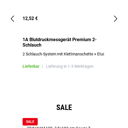
12,52 €
1,
1A Blutdruckmessgerät Premium 2-
1A
Schlauch
in
2 Schlauch-System mit Klettmanschette + Etui
To
Bl
Lieferbar
|
Lieferung in 1-3 Werktagen.
Li
Produktgalerie überspringen
SALE
SALE