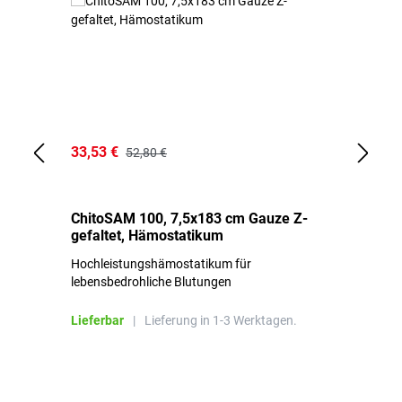
33,53 €
15
52,80 €
ChitoSAM 100, 7,5x183 cm Gauze Z-
Er
gefaltet, Hämostatikum
N
Hochleistungshämostatikum für
Mi
lebensbedrohliche Blutungen
Li
Lieferbar
|
Lieferung in 1-3 Werktagen.