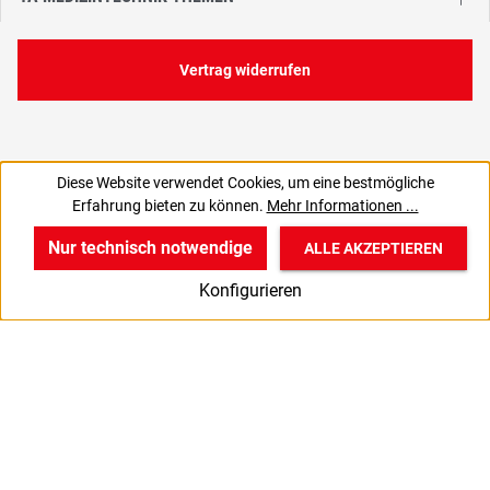
Vertrag widerrufen
Diese Website verwendet Cookies, um eine bestmögliche
97,10 €
Erfahrung bieten zu können.
Mehr Informationen ...
C
115,55 € inkl. MwSt., | zzgl. Versand
Nur technisch notwendige
ALLE AKZEPTIEREN
w
v
B
Konfigurieren
Start
Produkte
Anmelden