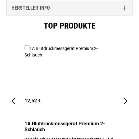
HERSTELLER-INFO
Produktgalerie überspringen
TOP PRODUKTE
12,52 €
1,
1A Blutdruckmessgerät Premium 2-
1A
Schlauch
in