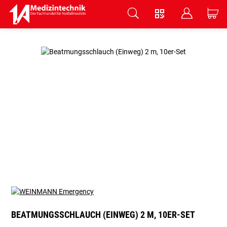
V
B
C
Zum Hauptinhalt springen
BEATMUNGSSCHLAUCH (EINWEG) 2 M, 10ER-SET