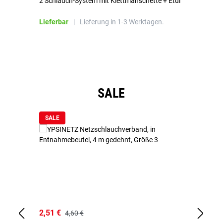
2 Schlauch-System mit Klettmanschette + Etui
To
Bl
Lieferbar
|
Lieferung in 1-3 Werktagen.
Li
Produktgalerie überspringen
SALE
SALE
2,51 €
6,
4,60 €