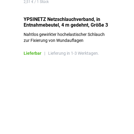
2,51 € / 1 Stück
0,1
YPSINETZ Netzschlauchverband, in
YP
Entnahmebeutel, 4 m gedehnt, Größe 3
Ki
Nahtlos gewirkter hochelastischer Schlauch
zur Fixierung von Wundauflagen
Li
Lieferbar
|
Lieferung in 1-3 Werktagen.