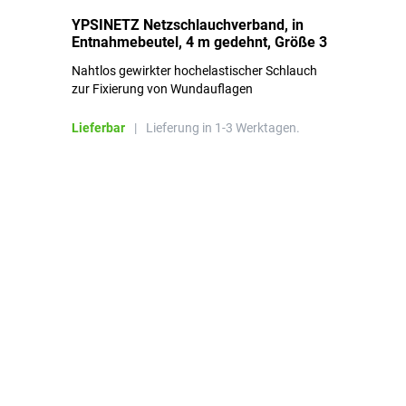
YPSINETZ Netzschlauchverband, in
YP
Entnahmebeutel, 4 m gedehnt, Größe 3
Ki
Nahtlos gewirkter hochelastischer Schlauch
zur Fixierung von Wundauflagen
Li
Lieferbar
|
Lieferung in 1-3 Werktagen.