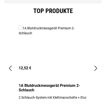
Produktgalerie überspringen
TOP PRODUKTE
12,52 €
1,
1A Blutdruckmessgerät Premium 2-
1A
Schlauch
in
2 Schlauch-System mit Klettmanschette + Etui
To
Bl