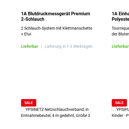
1A Blutdruckmessgerät Premium
1A Einh
2-Schlauch
Polyeste
2 Schlauch-System mit Klettmanschette
Tournique
+ Etui
der Blute
Lieferbar
|
Lieferung in 1-3 Werktagen.
Lieferbar
Produktgalerie überspringen
SALE
SALE