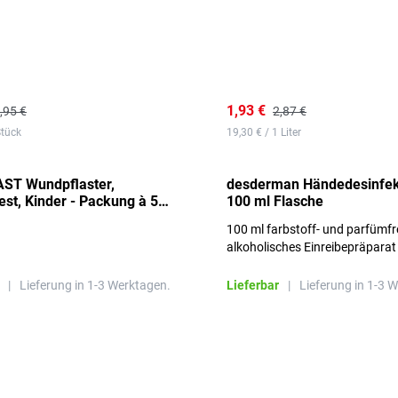
1,93 €
,95 €
2,87 €
Stück
19,30 € / 1 Liter
ST Wundpflaster,
desderman Händedesinfek
st, Kinder - Packung à 50
100 ml Flasche
100 ml farbstoff- und parfümfr
alkoholisches Einreibepräparat
|
Lieferung in 1-3 Werktagen.
Lieferbar
|
Lieferung in 1-3 