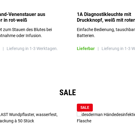
and-Venenstauer aus
1A Diagnostikleuchte mit
r in rot-weiß
Druckknopf, weiß mit roter
Aufschrift
t zum Stauen des Blutes bei
Einfache Bedienung, tauschba
ntnahme oder Infusion.
Batterien.
|
Lieferung in 1-3 Werktagen.
Lieferbar
|
Lieferung in 1-3 
SALE
SALE