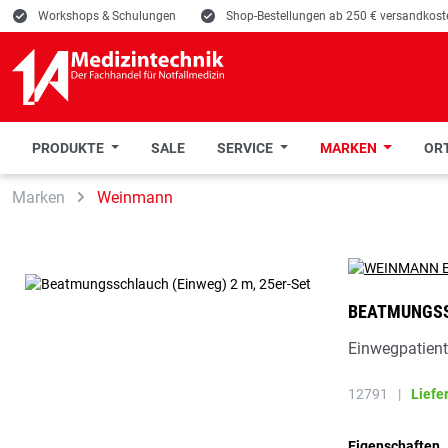
E
Workshops & Schulungen
E
Shop-Bestellungen ab 250 € versandkoste
PRODUKTE
SALE
SERVICE
MARKEN
ORT
 Hauptinhalt springen
Zur Suche springen
Zur Hauptnavigation springen
Marken
Weinmann
BEATMUNGSSC
Einwegpatien
12791
|
Liefe
Eigenschaften