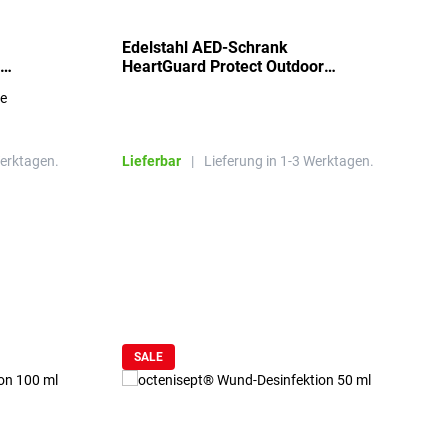
Edelstahl AED-Schrank
T
HeartGuard Protect Outdoor
I
beheizt, bis -20°C
S
re
E
R
Werktagen.
Lieferbar
|
Lieferung in 1-3 Werktagen.
L
SALE