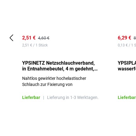
2,51 €
6,29 €
4,60 €
8
2,51 € / 1 Stück
0,13 € / 1 
YPSINETZ Netzschlauchverband,
YPSIPLA
in Entnahmebeutel, 4 m gedehnt,
wasserfe
Größe 3
Stück
Nahtlos gewirkter hochelastischer
Schlauch zur Fixierung von
Wundauflagen
Lieferbar
|
Lieferung in 1-3 Werktagen.
Lieferbar