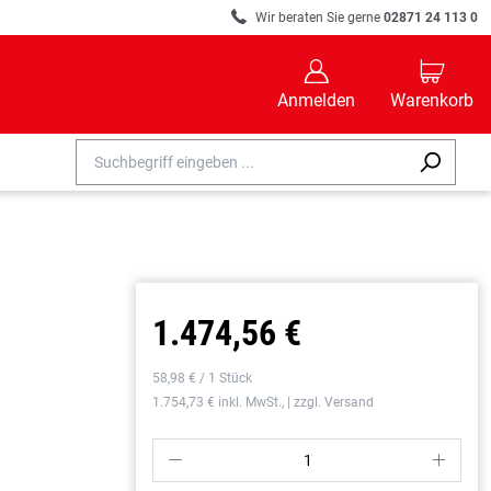
R
Wir beraten Sie gerne
02871 24 113 0
B
C
Anmelden
Warenkorb
1.474,56 €
58,98 € / 1 Stück
1.754,73 € inkl. MwSt., | zzgl. Versand
P
S