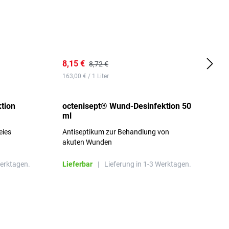
8,15 €
8
8,72 €
163,00 € / 1 Liter
d
tion
octenisept® Wund-Desinfektion 50
m
ml
1
eies
Antiseptikum zur Behandlung von
a
akuten Wunden
b
L
Werktagen.
Lieferbar
|
Lieferung in 1-3 Werktagen.