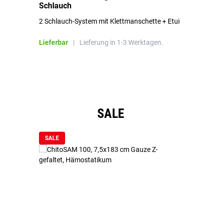
Schlauch
in
2 Schlauch-System mit Klettmanschette + Etui
To
Bl
Lieferbar
|
Lieferung in 1-3 Werktagen.
Li
Produktgalerie überspringen
SALE
SALE