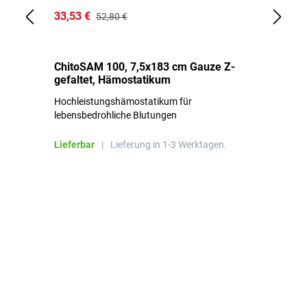
33,53 €
15
52,80 €
ChitoSAM 100, 7,5x183 cm Gauze Z-
Er
gefaltet, Hämostatikum
N
Hochleistungshämostatikum für
Mi
lebensbedrohliche Blutungen
Li
Lieferbar
|
Lieferung in 1-3 Werktagen.