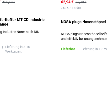
€
62,94 €
165,13 €
66,40 €
0,63 € / 1 Stück
lfe-Koffer MT-CD Industrie
NOSA plugs Nasenstöpsel
range
ng Industrie Norm nach DIN
NOSA plugs Nasenstöpsel helfe
und effektiv bei unangenehme
Gerüchen, ohne die Atmung zu
|
Lieferung in 8-10
beeinträchtigen.
Lieferbar
|
Lieferung in 1-3 
Werktagen.