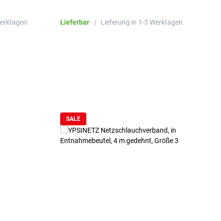
R
Werktagen.
Lieferbar
|
Lieferung in 1-3 Werktagen.
L
SALE