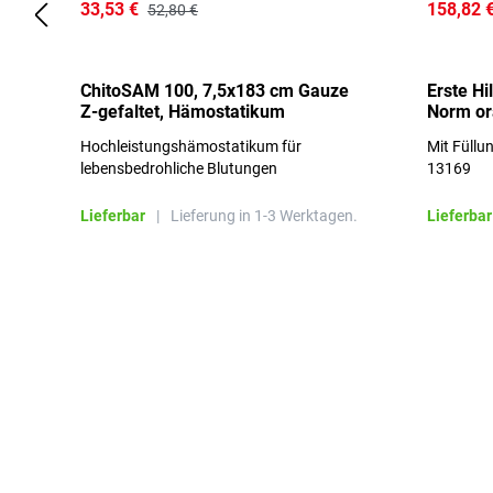
33,53 €
158,82 
52,80 €
ChitoSAM 100, 7,5x183 cm Gauze
Erste Hi
Z-gefaltet, Hämostatikum
Norm o
Hochleistungshämostatikum für
Mit Füllu
lebensbedrohliche Blutungen
13169
Lieferbar
|
Lieferung in 1-3 Werktagen.
Lieferbar