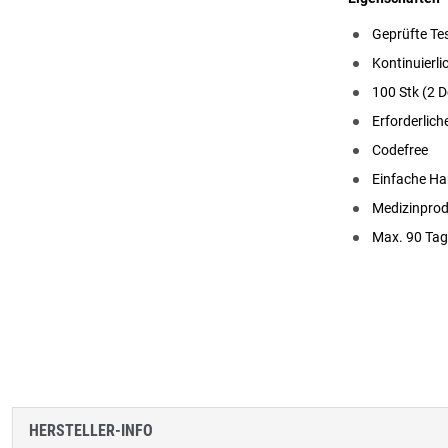
Geprüfte Tes
Kontinuierli
100 Stk (2 D
Erforderlich
Codefree
Einfache H
Medizinprod
Max. 90 Tag
HERSTELLER-INFO