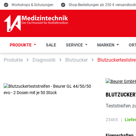
E
Workshops & Schulungen
E
Shop-Bestellungen ab 250 € versandkoste
PRODUKTE
SALE
SERVICE
MARKEN
ORT
 Hauptinhalt springen
Zur Suche springen
Zur Hauptnavigation springen
Produkte
Diagnostik
Blutzucker
Blutzuckerteststre
BLUTZUCKERT
Teststreifen 
23465
|
Liefe
Eigenschaften