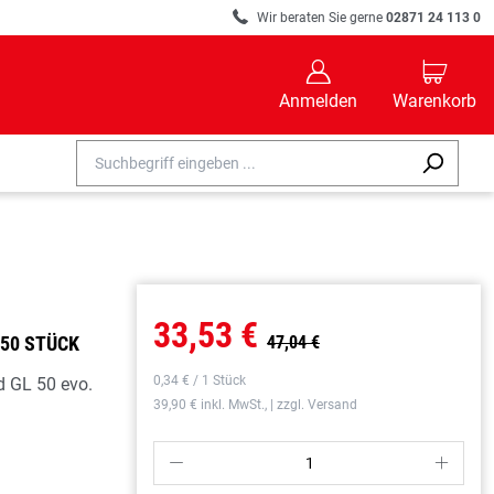
R
Wir beraten Sie gerne
02871 24 113 0
B
C
Anmelden
Warenkorb
33,53 €
 50 STÜCK
47,04 €
0,34 € / 1 Stück
d GL 50 evo.
39,90 € inkl. MwSt., | zzgl. Versand
P
S