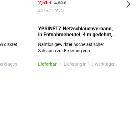
2,51 €
6
4,60 €
2,51 € / 1 Stück
0,
YPSINETZ Netzschlauchverband,
Y
in Entnahmebeutel, 4 m gedehnt,
w
Größe 3
S
n diskret
Nahtlos gewirkter hochelastischer
n
Schlauch zur Fixierung von
Wundauflagen
Werktagen.
Lieferbar
|
Lieferung in 1-3 Werktagen.
L