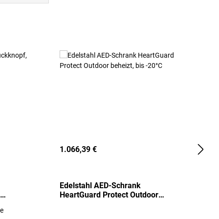
1.066,39 €
2
Edelstahl AED-Schrank
T
HeartGuard Protect Outdoor
I
beheizt, bis -20°C
S
re
E