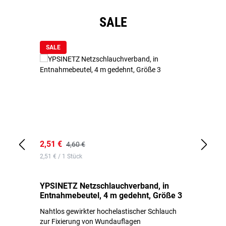
Produktgalerie überspringen
SALE
SALE
2,51 €
6,
4,60 €
2,51 € / 1 Stück
0,1
YPSINETZ Netzschlauchverband, in
YP
Entnahmebeutel, 4 m gedehnt, Größe 3
Ki
Nahtlos gewirkter hochelastischer Schlauch
zur Fixierung von Wundauflagen
Li