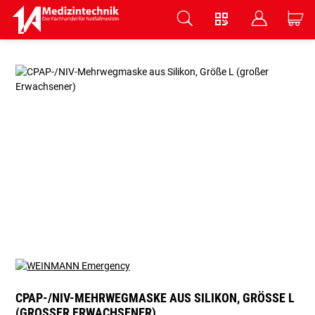
V
B
C
Zum Hauptinhalt springen
CPAP-/NIV-MEHRWEGMASKE AUS SILIKON, GRÖSSE L (
GROSSER ERWACHSENER)