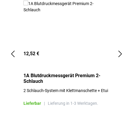
12,52 €
1,
1A Blutdruckmessgerät Premium 2-
1A
Schlauch
in
2 Schlauch-System mit Klettmanschette + Etui
To
Bl
Lieferbar
|
Lieferung in 1-3 Werktagen.
Li