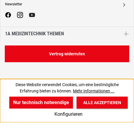
Newsletter
A
1A MEDIZINTECHNIK THEMEN
Vertrag widerrufen
Diese Website verwendet Cookies, um eine bestmögliche
24,94 €
Erfahrung bieten zu können.
Mehr Informationen ...
C
29,68 € inkl. MwSt., | zzgl. Versand
Nur technisch notwendige
ALLE AKZEPTIEREN
w
v
B
Konfigurieren
Start
Produkte
Anmelden