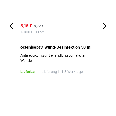
8,15 €
8,
8,72 €
163,00 € / 1 Liter
de
octenisept® Wund-Desinfektion 50 ml
Pa
Antiseptikum zur Behandlung von akuten
10
Wunden
al
ha
Lieferbar
|
Lieferung in 1-3 Werktagen.
Li