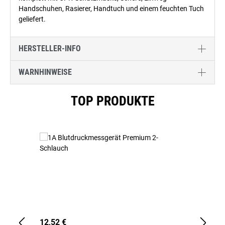
Handschuhen, Rasierer, Handtuch und einem feuchten Tuch
geliefert.
HERSTELLER-INFO
WARNHINWEISE
Produktgalerie überspringen
TOP PRODUKTE
12,52 €
1,