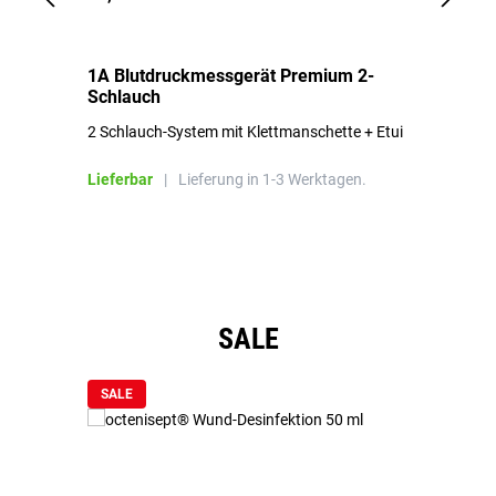
1A Blutdruckmessgerät Premium 2-
1A
Schlauch
in
2 Schlauch-System mit Klettmanschette + Etui
To
Bl
Lieferbar
|
Lieferung in 1-3 Werktagen.
Li
Produktgalerie überspringen
SALE
SALE