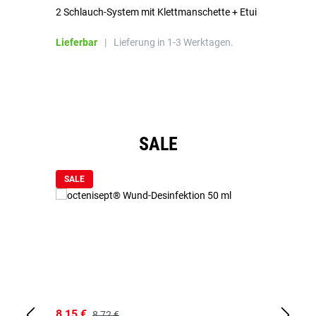
2 Schlauch-System mit Klettmanschette + Etui
To
Bl
Lieferbar
|
Lieferung in 1-3 Werktagen.
Li
Produktgalerie überspringen
SALE
SALE
8,15 €
8,
8,72 €