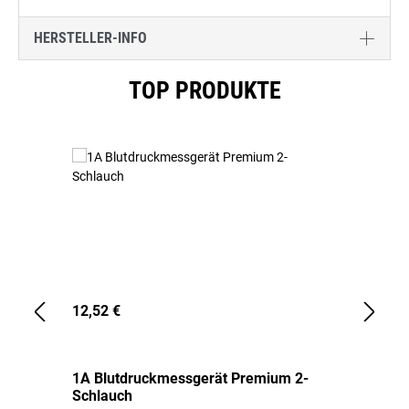
HERSTELLER-INFO
Produktgalerie überspringen
TOP PRODUKTE
12,52 €
1,
1A Blutdruckmessgerät Premium 2-
1A
Schlauch
in