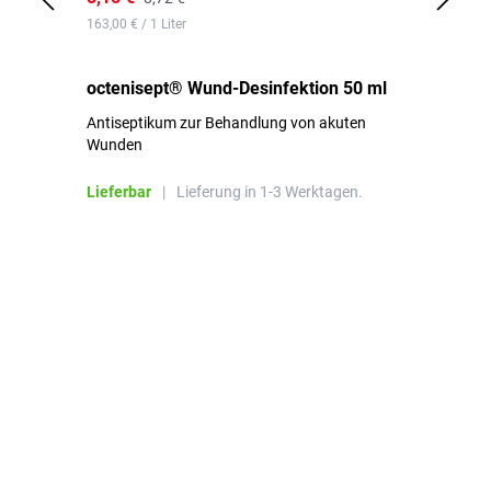
163,00 € / 1 Liter
de
octenisept® Wund-Desinfektion 50 ml
Pa
Antiseptikum zur Behandlung von akuten
10
Wunden
al
ha
Lieferbar
|
Lieferung in 1-3 Werktagen.
Li