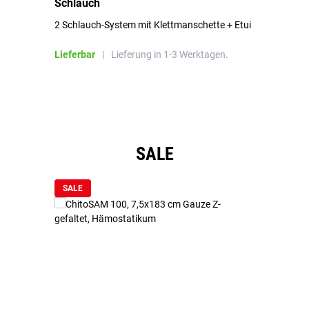
Schlauch
in
2 Schlauch-System mit Klettmanschette + Etui
To
Bl
Lieferbar
|
Lieferung in 1-3 Werktagen.
Li
Produktgalerie überspringen
SALE
SALE