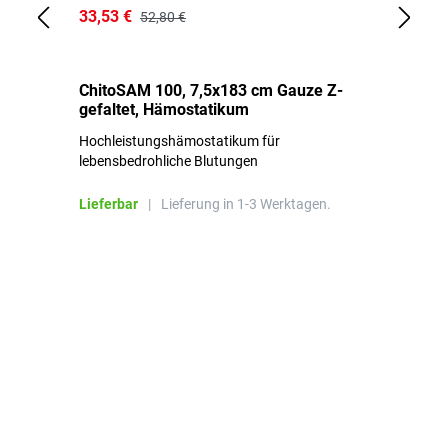
33,53 €
15
52,80 €
ChitoSAM 100, 7,5x183 cm Gauze Z-
Er
gefaltet, Hämostatikum
N
Hochleistungshämostatikum für
Mi
lebensbedrohliche Blutungen
Li
Lieferbar
|
Lieferung in 1-3 Werktagen.