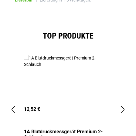
Lieferbar
|
Lieferung in 1-3 Werktagen.
Produktgalerie überspringen
TOP PRODUKTE
12,52 €
1,
1A Blutdruckmessgerät Premium 2-
1A