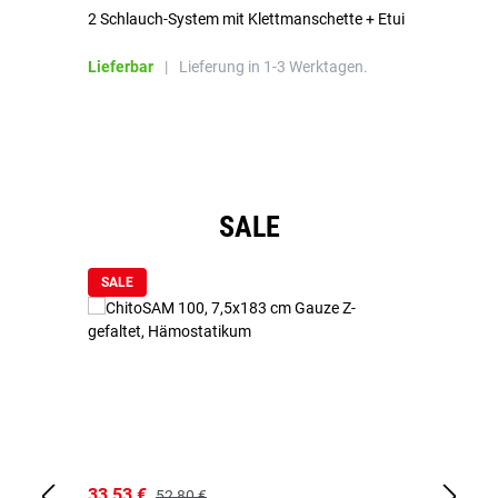
2 Schlauch-System mit Klettmanschette + Etui
To
Bl
Lieferbar
|
Lieferung in 1-3 Werktagen.
Li
Produktgalerie überspringen
SALE
SALE
33,53 €
15
52,80 €