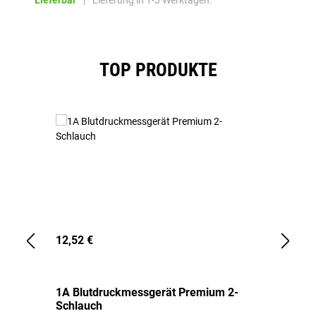
Lieferbar
|
Lieferung in 1-3 Werktagen.
Produktgalerie überspringen
TOP PRODUKTE
12,52 €
1,
1A Blutdruckmessgerät Premium 2-
1A
Schlauch
in