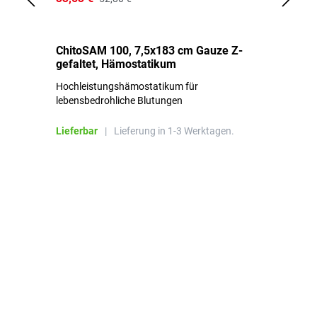
ChitoSAM 100, 7,5x183 cm Gauze Z-
Er
gefaltet, Hämostatikum
N
Hochleistungshämostatikum für
Mi
lebensbedrohliche Blutungen
Li
Lieferbar
|
Lieferung in 1-3 Werktagen.