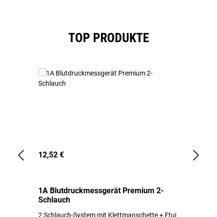
Produktgalerie überspringen
TOP PRODUKTE
12,52 €
1,
1A Blutdruckmessgerät Premium 2-
1A
Schlauch
in
2 Schlauch-System mit Klettmanschette + Etui
To