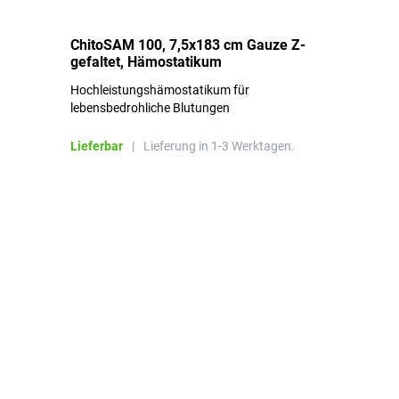
ChitoSAM 100, 7,5x183 cm Gauze Z-
Er
gefaltet, Hämostatikum
N
Hochleistungshämostatikum für
Mi
lebensbedrohliche Blutungen
Li
Lieferbar
|
Lieferung in 1-3 Werktagen.