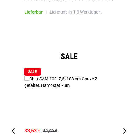
Bl
Lieferbar
|
Lieferung in 1-3 Werktagen.
Li
Produktgalerie überspringen
SALE
SALE
33,53 €
15
52,80 €