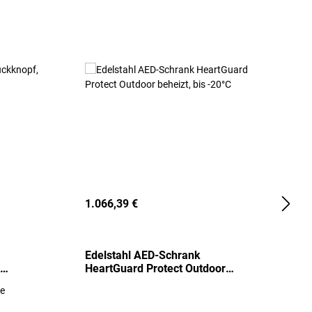
1.066,39 €
2
Edelstahl AED-Schrank
T
HeartGuard Protect Outdoor
I
beheizt, bis -20°C
S
re
E
R