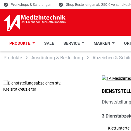
E
Workshops & Schulungen
E
Shop-Bestellungen ab 250 € versandkoste
PRODUKTE
SALE
SERVICE
MARKEN
ORT
 Hauptinhalt springen
Zur Suche springen
Zur Hauptnavigation springen
Produkte
Ausrüstung & Bekleidung
Abzeichen & Schil
DIENSTSTEL
Dienststellung
3 Dienstabzei
Klettuntertei