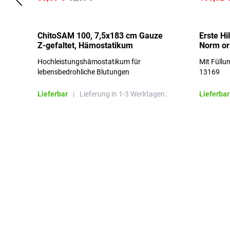
ChitoSAM 100, 7,5x183 cm Gauze
Erste Hi
Z-gefaltet, Hämostatikum
Norm o
Hochleistungshämostatikum für
Mit Füllu
lebensbedrohliche Blutungen
13169
Lieferbar
|
Lieferung in 1-3 Werktagen.
Lieferbar