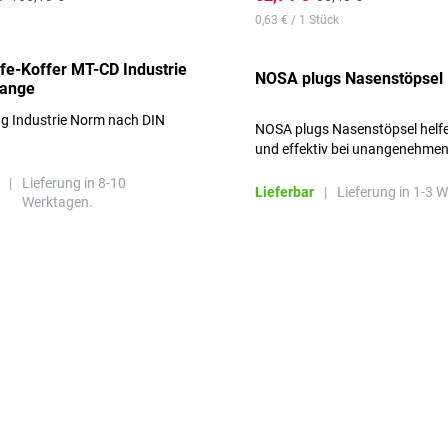
0,63 € / 1 Stück
lfe-Koffer MT-CD Industrie
NOSA plugs Nasenstöpsel
range
ng Industrie Norm nach DIN
NOSA plugs Nasenstöpsel helfe
und effektiv bei unangenehme
Gerüchen, ohne die Atmung zu
|
Lieferung in 8-10
beeinträchtigen.
Lieferbar
|
Lieferung in 1-3 
Werktagen.