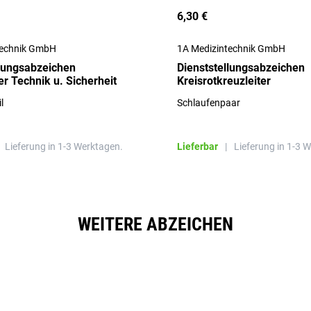
6,30 €
technik GmbH
1A Medizintechnik GmbH
llungsabzeichen
Dienststellungsabzeichen
r Technik u. Sicherheit
Kreisrotkreuzleiter
l
Schlaufenpaar
Lieferung in 1-3 Werktagen.
Lieferbar
|
Lieferung in 1-3 
WEITERE ABZEICHEN