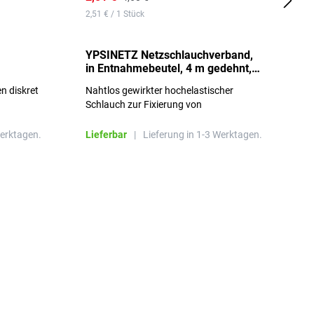
2,51 € / 1 Stück
0,
YPSINETZ Netzschlauchverband,
Y
in Entnahmebeutel, 4 m gedehnt,
w
Größe 3
S
n diskret
Nahtlos gewirkter hochelastischer
n
Schlauch zur Fixierung von
Wundauflagen
Werktagen.
Lieferbar
|
Lieferung in 1-3 Werktagen.
L