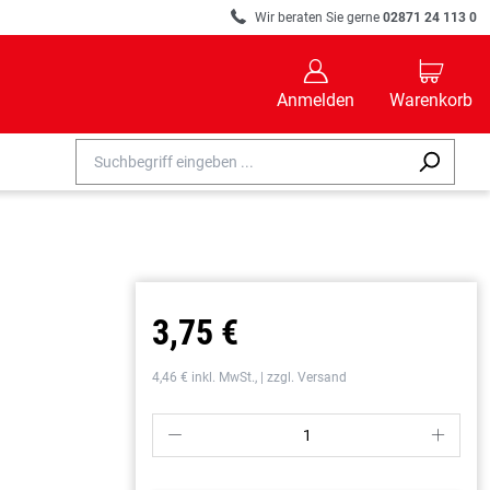
R
Wir beraten Sie gerne
02871 24 113 0
B
C
Anmelden
Warenkorb
3,75 €
4,46 € inkl. MwSt., | zzgl. Versand
P
S