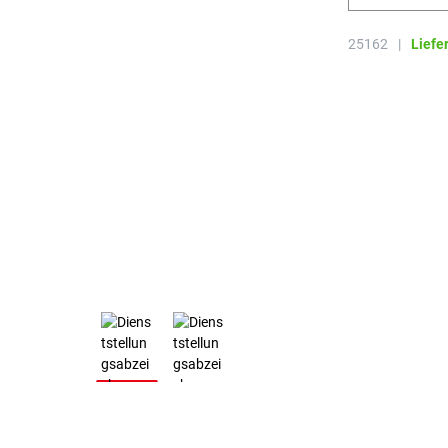
25162
|
Liefe