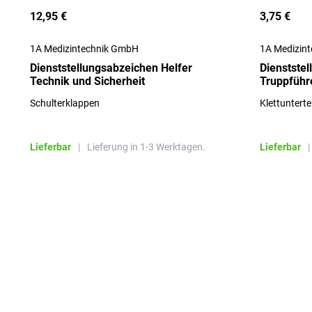
12,95 €
3,75 €
1A Medizintechnik GmbH
1A Medizin
Dienststellungsabzeichen Helfer
Dienstste
Technik und Sicherheit
Truppführe
Schulterklappen
Klettuntertei
Lieferbar
|
Lieferung in 1-3 Werktagen.
Lieferbar
|
Produktgalerie überspringen