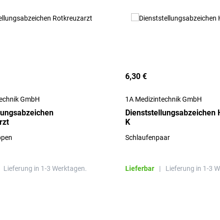
6,30 €
technik GmbH
1A Medizintechnik GmbH
llungsabzeichen
Dienststellungsabzeichen H
rzt
K
ppen
Schlaufenpaar
Lieferung in 1-3 Werktagen.
Lieferbar
|
Lieferung in 1-3 