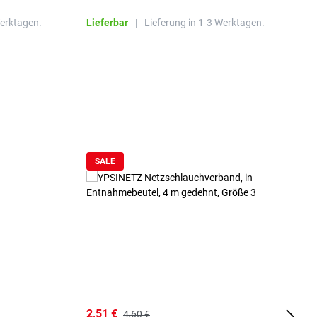
Werktagen.
Lieferbar
|
Lieferung in 1-3 Werktagen.
L
SALE
2,51 €
6
4,60 €