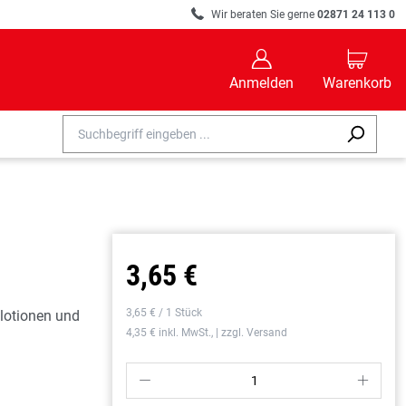
R
Wir beraten Sie gerne
02871 24 113 0
B
C
Anmelden
Warenkorb
3,65 €
3,65 € / 1 Stück
lotionen und
4,35 € inkl. MwSt., | zzgl. Versand
P
S