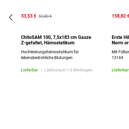
33,53 €
158,82 
52,80 €
ChitoSAM 100, 7,5x183 cm Gauze
Erste Hi
Z-gefaltet, Hämostatikum
Norm o
Hochleistungshämostatikum für
Mit Füllu
lebensbedrohliche Blutungen
13169
Lieferbar
|
Lieferung in 1-3 Werktagen.
Lieferbar