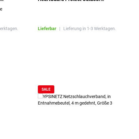
beheizt, bis -20°C
S
re
E
R
Werktagen.
Lieferbar
|
Lieferung in 1-3 Werktagen.
L
SALE