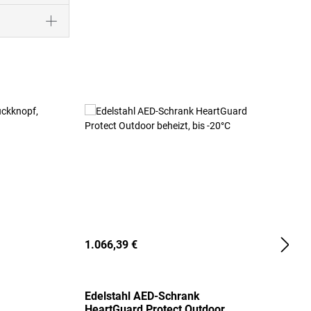
1.066,39 €
2
Edelstahl AED-Schrank
T
HeartGuard Protect Outdoor
I