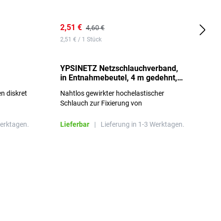
2,51 €
6
4,60 €
2,51 € / 1 Stück
0,
YPSINETZ Netzschlauchverband,
Y
in Entnahmebeutel, 4 m gedehnt,
w
Größe 3
S
n diskret
Nahtlos gewirkter hochelastischer
n
Schlauch zur Fixierung von
Wundauflagen
Werktagen.
Lieferbar
|
Lieferung in 1-3 Werktagen.
L