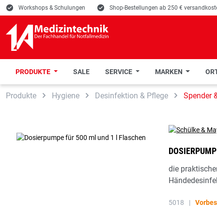
E
Workshops & Schulungen
E
Shop-Bestellungen ab 250 € versandkoste
PRODUKTE
SALE
SERVICE
MARKEN
ORT
 Hauptinhalt springen
Zur Suche springen
Zur Hauptnavigation springen
Produkte
Hygiene
Desinfektion & Pflege
Spender 
DOSIERPUMPE
die praktisch
Händedesinfek
5018
|
Vorbes