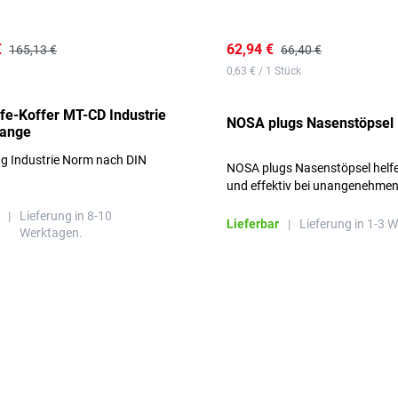
€
62,94 €
165,13 €
66,40 €
0,63 € / 1 Stück
lfe-Koffer MT-CD Industrie
NOSA plugs Nasenstöpsel
range
ng Industrie Norm nach DIN
NOSA plugs Nasenstöpsel helfe
und effektiv bei unangenehme
Gerüchen, ohne die Atmung zu
|
Lieferung in 8-10
beeinträchtigen.
Lieferbar
|
Lieferung in 1-3 
Werktagen.