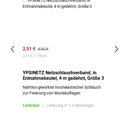
2,51 €
6,
4,60 €
2,51 € / 1 Stück
0,1
YPSINETZ Netzschlauchverband, in
YP
Entnahmebeutel, 4 m gedehnt, Größe 3
Ki
Nahtlos gewirkter hochelastischer Schlauch
zur Fixierung von Wundauflagen
Li
Lieferbar
|
Lieferung in 1-3 Werktagen.