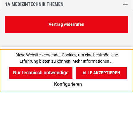
1A MEDIZINTECHNIK THEMEN
Vertrag widerrufen
49,00 €
Diese Website verwendet Cookies, um eine bestmögliche
C
8,17 € / 1 Stück
Erfahrung bieten zu können.
Mehr Informationen ...
58,31 € inkl. MwSt., | zzgl. Versand
Nur technisch notwendige
ALLE AKZEPTIEREN
w
v
B
Konfigurieren
Start
Produkte
Anmelden