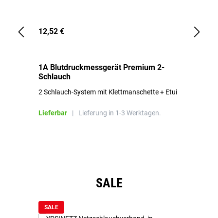
12,52 €
1,
1A Blutdruckmessgerät Premium 2-
1A
Schlauch
in
2 Schlauch-System mit Klettmanschette + Etui
To
Bl
Lieferbar
|
Lieferung in 1-3 Werktagen.
Li
Produktgalerie überspringen
SALE
SALE