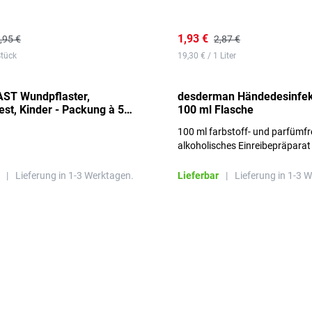
1,93 €
,95 €
2,87 €
Stück
19,30 € / 1 Liter
ST Wundpflaster,
desderman Händedesinfek
st, Kinder - Packung à 50
100 ml Flasche
100 ml farbstoff- und parfümfr
alkoholisches Einreibepräparat
|
Lieferung in 1-3 Werktagen.
Lieferbar
|
Lieferung in 1-3 