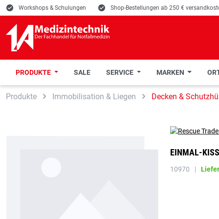
E
Workshops & Schulungen
E
Shop-Bestellungen ab 250 € versandkoste
PRODUKTE
SALE
SERVICE
MARKEN
ORT
 Hauptinhalt springen
Zur Suche springen
Zur Hauptnavigation springen
Produkte
Immobilisation & Liegen
Decken & Schutzhü
EINMAL-KISS
10970
|
Liefe