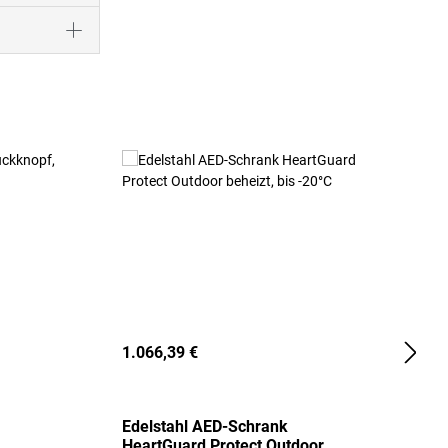
1.066,39 €
2
Edelstahl AED-Schrank
T
HeartGuard Protect Outdoor
I