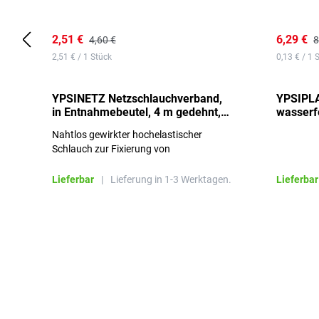
2,51 €
6,29 €
4,60 €
8
2,51 € / 1 Stück
0,13 € / 1 
YPSINETZ Netzschlauchverband,
YPSIPLA
in Entnahmebeutel, 4 m gedehnt,
wasserfe
Größe 3
Stück
Nahtlos gewirkter hochelastischer
Schlauch zur Fixierung von
Wundauflagen
Lieferbar
|
Lieferung in 1-3 Werktagen.
Lieferbar