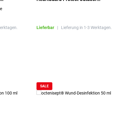
beheizt, bis -20°C
S
re
E
R
Werktagen.
Lieferbar
|
Lieferung in 1-3 Werktagen.
L
SALE