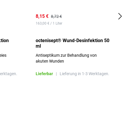
8,15 €
8
8,72 €
163,00 € / 1 Liter
d
tion
octenisept® Wund-Desinfektion 50
m
ml
1
eies
Antiseptikum zur Behandlung von
a
akuten Wunden
b
L
Werktagen.
Lieferbar
|
Lieferung in 1-3 Werktagen.