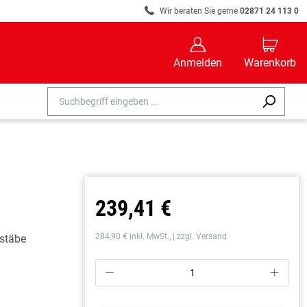
R
Wir beraten Sie gerne
02871 24 113 0
B
C
Anmelden
Warenkorb
239,41 €
284,90 € inkl. MwSt., | zzgl. Versand
ßstäbe
P
S