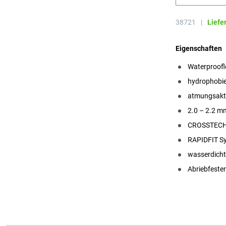
38721
|
Liefe
Eigenschaften
Waterproofl
hydrophobie
atmungsakt
2.0 – 2.2 m
CROSSTECH®
RAPIDFIT S
wasserdicht
Abriebfeste