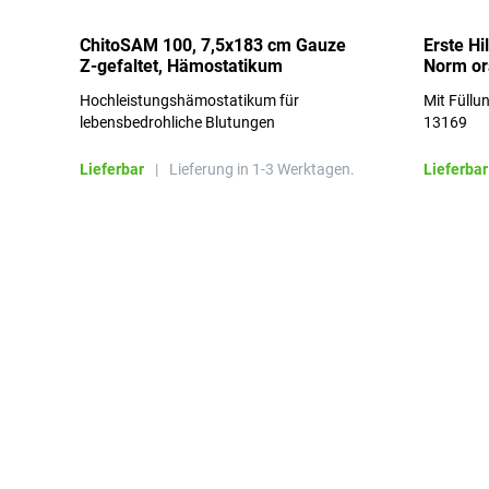
ChitoSAM 100, 7,5x183 cm Gauze
Erste Hi
Z-gefaltet, Hämostatikum
Norm o
Hochleistungshämostatikum für
Mit Füllu
lebensbedrohliche Blutungen
13169
Lieferbar
|
Lieferung in 1-3 Werktagen.
Lieferbar