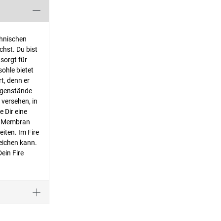
chnischen
hst. Du bist
 sorgt für
sohle bietet
t, denn er
Gegenstände
 versehen, in
 Dir eine
H® Membran
iten. Im Fire
eichen kann.
ein Fire