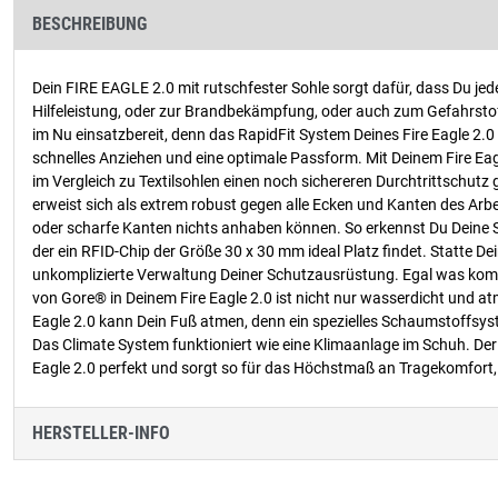
BESCHREIBUNG
Dein FIRE EAGLE 2.0 mit rutschfester Sohle sorgt dafür, dass Du je
Hilfeleistung, oder zur Brandbekämpfung, oder auch zum Gefahrsto
im Nu einsatzbereit, denn das RapidFit System Deines Fire Eagle 2.0 
schnelles Anziehen und eine optimale Passform. Mit Deinem Fire Eagle
im Vergleich zu Textilsohlen einen noch sichereren Durchtrittschutz
erweist sich als extrem robust gegen alle Ecken und Kanten des Arb
oder scharfe Kanten nichts anhaben können. So erkennst Du Deine Sch
der ein RFID-Chip der Größe 30 x 30 mm ideal Platz findet. Statte D
unkomplizierte Verwaltung Deiner Schutzausrüstung. Egal was komm
von Gore® in Deinem Fire Eagle 2.0 ist nicht nur wasserdicht und atm
Eagle 2.0 kann Dein Fuß atmen, denn ein spezielles Schaumstoffsyst
Das Climate System funktioniert wie eine Klimaanlage im Schuh. Der 
Eagle 2.0 perfekt und sorgt so für das Höchstmaß an Tragekomfort
HERSTELLER-INFO
Produktgalerie überspringen