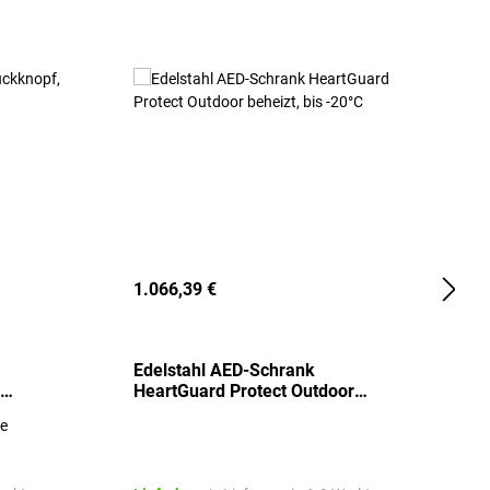
1.066,39 €
2
Edelstahl AED-Schrank
T
HeartGuard Protect Outdoor
I
beheizt, bis -20°C
S
re
E
R