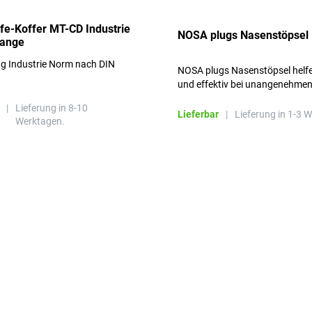
lfe-Koffer MT-CD Industrie
NOSA plugs Nasenstöpsel
range
ng Industrie Norm nach DIN
NOSA plugs Nasenstöpsel helfe
und effektiv bei unangenehme
Gerüchen, ohne die Atmung zu
|
Lieferung in 8-10
beeinträchtigen.
Lieferbar
|
Lieferung in 1-3 
Werktagen.