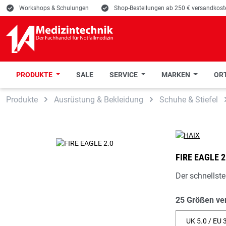
E
Workshops & Schulungen
E
Shop-Bestellungen ab 250 € versandkoste
PRODUKTE
SALE
SERVICE
MARKEN
ORT
 Hauptinhalt springen
Zur Suche springen
Zur Hauptnavigation springen
Produkte
Ausrüstung & Bekleidung
Schuhe & Stiefel
FIRE EAGLE 2
Der schnellst
25 Größen ve
UK 5.0 / EU 