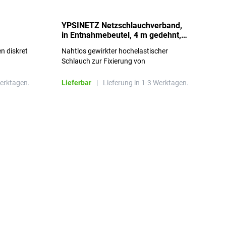
YPSINETZ Netzschlauchverband,
Y
in Entnahmebeutel, 4 m gedehnt,
w
Größe 3
S
n diskret
Nahtlos gewirkter hochelastischer
n
Schlauch zur Fixierung von
Wundauflagen
Werktagen.
Lieferbar
|
Lieferung in 1-3 Werktagen.
L