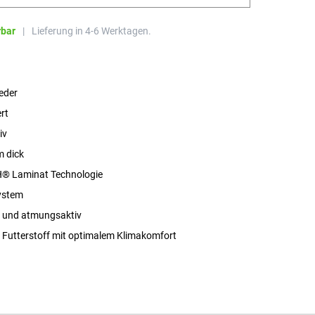
rbar
|
Lieferung in 4-6 Werktagen.
eder
rt
iv
m dick
 Laminat Technologie
ystem
 und atmungsaktiv
r Futterstoff mit optimalem Klimakomfort