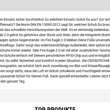
den Einsatz sicher durchstehst Zu welchem Einsatz rückst Du aus? Zur te
ffeinsatz? Die Norm DIN EN 15090:2012 sagt Dir, welchen Schuh Du brauc
ist das schnellste Verschlusssystem der Welt. Es ist einhändig bedienbar,
 2.0 gehst Du gefahrlos über Stock und Stein, denn die integrierte Stahl
 gegen spitze Gegenstände. Im Fire Eagle 2.0 bleiben Deine Füße unversehr
eitsalltags. Dafür sorgt das widerstandsfähige Außenleder, dem spitze 
uhe immer wieder. Dein Fire Eagle 2.0 ist mit einer zusätzlichen Tasche
eine Schuhe einfach mit Deinem persönlichen RFID-Chip aus und ermögliche
t, Du willst Sicherheit und Komfort in jeder Situation. Die CROSSTEC
ungsaktiv, sie schützt Dich auch zuverlässig vor Blut und Körperflüssigke
em sorgt dafür, dass die Luft im Schuh zirkulieren und Feuchtigkeit entw
passende Schuh für Deinen Fuß. Dank speziell entwickelter Leisten sitzt D
, den ganzen Tag.
TOP PRODUKTE