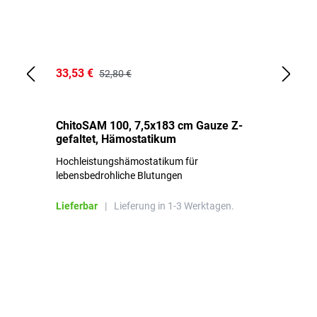
33,53 €
15
52,80 €
ChitoSAM 100, 7,5x183 cm Gauze Z-
Er
gefaltet, Hämostatikum
N
Hochleistungshämostatikum für
Mi
lebensbedrohliche Blutungen
Li
Lieferbar
|
Lieferung in 1-3 Werktagen.