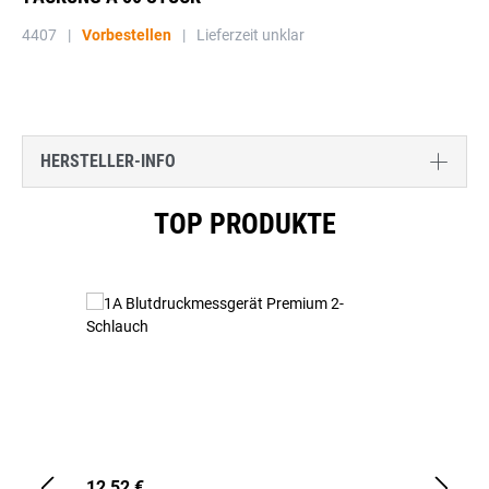
4407
|
Vorbestellen
|
Lieferzeit unklar
HERSTELLER-INFO
Produktgalerie überspringen
TOP PRODUKTE
12,52 €
1,