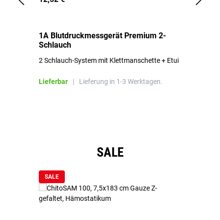
1A Blutdruckmessgerät Premium 2-
1A
Schlauch
in
2 Schlauch-System mit Klettmanschette + Etui
To
Bl
Lieferbar
|
Lieferung in 1-3 Werktagen.
Li
Produktgalerie überspringen
SALE
SALE