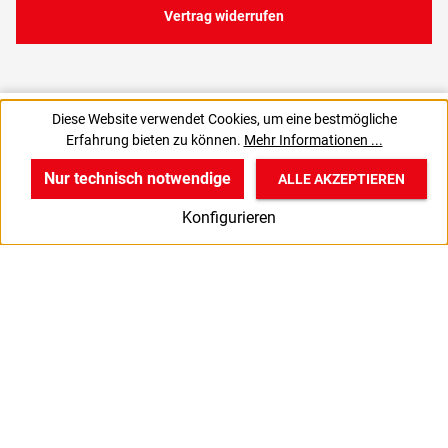
Vertrag widerrufen
7,48 €
Diese Website verwendet Cookies, um eine bestmögliche
C
0,15 € / 1 Stück
Erfahrung bieten zu können.
Mehr Informationen ...
8,90 € inkl. MwSt., | zzgl. Versand
Nur technisch notwendige
ALLE AKZEPTIEREN
w
v
B
Konfigurieren
Start
Produkte
Anmelden