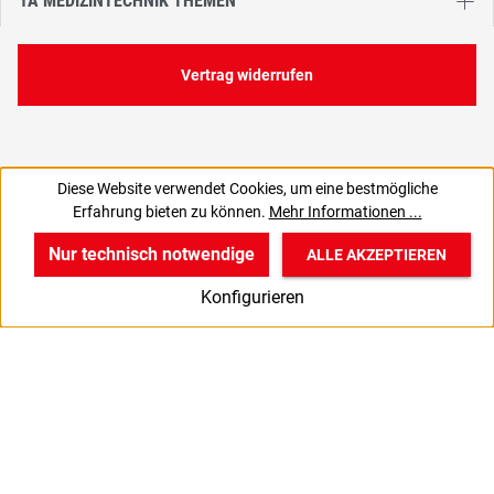
1A MEDIZINTECHNIK THEMEN
Vertrag widerrufen
Diese Website verwendet Cookies, um eine bestmögliche
16,75 €
Erfahrung bieten zu können.
Mehr Informationen ...
C
19,93 € inkl. MwSt., | zzgl. Versand
Nur technisch notwendige
ALLE AKZEPTIEREN
w
v
B
Konfigurieren
Start
Produkte
Anmelden