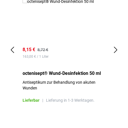
8,15 €
8,
8,72 €
163,00 € / 1 Liter
de
octenisept® Wund-Desinfektion 50 ml
Pa
Antiseptikum zur Behandlung von akuten
10
Wunden
al
ha
Lieferbar
|
Lieferung in 1-3 Werktagen.
Li