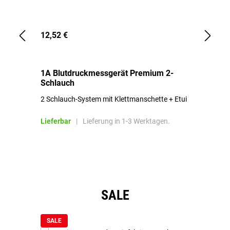
12,52 €
1,
1A Blutdruckmessgerät Premium 2-
1A
Schlauch
in
2 Schlauch-System mit Klettmanschette + Etui
To
Bl
Lieferbar
|
Lieferung in 1-3 Werktagen.
Li
Produktgalerie überspringen
SALE
SALE