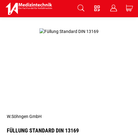
V
B
C
Zum Hauptinhalt springen
W.Söhngen GmbH
FÜLLUNG STANDARD DIN 13169