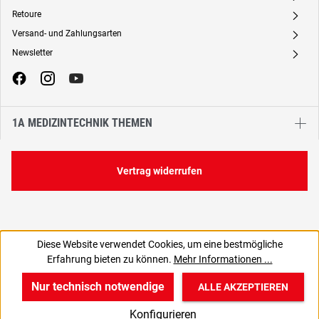
Retoure
A
Versand- und Zahlungsarten
A
Newsletter
A
1A MEDIZINTECHNIK THEMEN
Vertrag widerrufen
Diese Website verwendet Cookies, um eine bestmögliche
54,23 €
Erfahrung bieten zu können.
Mehr Informationen ...
C
64,53 € inkl. MwSt., | zzgl. Versand
Nur technisch notwendige
ALLE AKZEPTIEREN
w
v
B
Konfigurieren