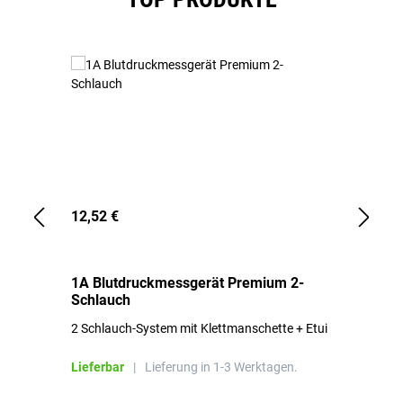
12,52 €
1,
1A Blutdruckmessgerät Premium 2-
1A
Schlauch
in
2 Schlauch-System mit Klettmanschette + Etui
To
Bl
Lieferbar
|
Lieferung in 1-3 Werktagen.
Li