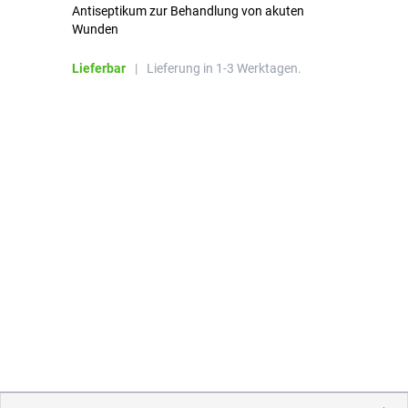
Antiseptikum zur Behandlung von akuten
10
Wunden
al
ha
Lieferbar
|
Lieferung in 1-3 Werktagen.
Li