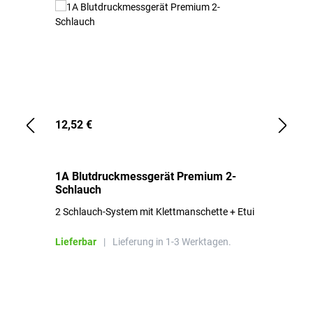
12,52 €
1,
1A Blutdruckmessgerät Premium 2-
1A
Schlauch
in
2 Schlauch-System mit Klettmanschette + Etui
To
Bl
Lieferbar
|
Lieferung in 1-3 Werktagen.
Li