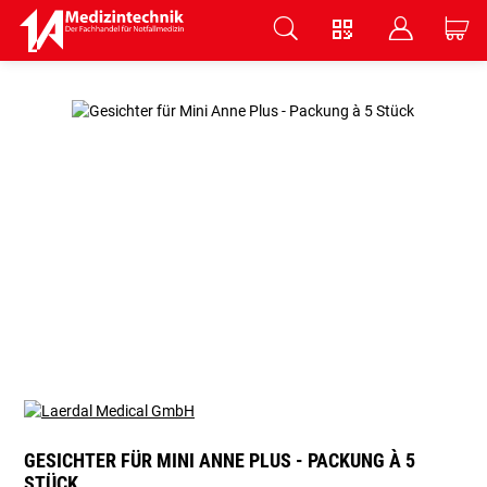
V
B
C
Zum Hauptinhalt springen
GESICHTER FÜR MINI ANNE PLUS - PACKUNG À 5
STÜCK