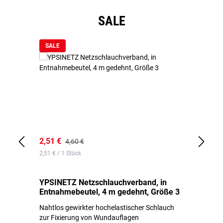
Produktgalerie überspringen
SALE
SALE
2,51 €
6,
4,60 €
2,51 € / 1 Stück
0,1
YPSINETZ Netzschlauchverband, in
YP
Entnahmebeutel, 4 m gedehnt, Größe 3
Ki
Nahtlos gewirkter hochelastischer Schlauch
zur Fixierung von Wundauflagen
Li