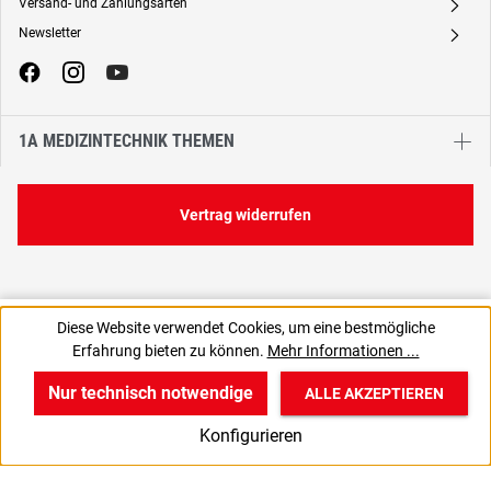
Versand- und Zahlungsarten
A
Newsletter
A
1A MEDIZINTECHNIK THEMEN
Vertrag widerrufen
55,54 €
72,00 €
Diese Website verwendet Cookies, um eine bestmögliche
C
11,11 € / 1 Stück
Erfahrung bieten zu können.
Mehr Informationen ...
66,09 € inkl. MwSt., | zzgl. Versand
Nur technisch notwendige
ALLE AKZEPTIEREN
w
v
B
Konfigurieren
Start
Produkte
Anmelden