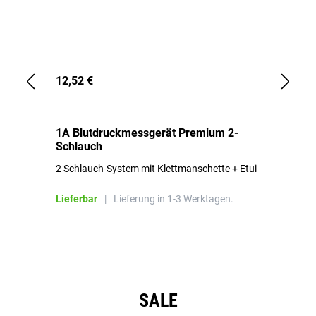
12,52 €
1,
1A Blutdruckmessgerät Premium 2-
1A
Schlauch
in
2 Schlauch-System mit Klettmanschette + Etui
To
Bl
Lieferbar
|
Lieferung in 1-3 Werktagen.
Li
Produktgalerie überspringen
SALE