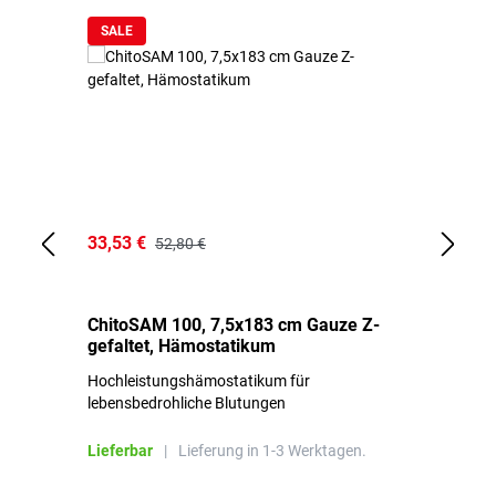
SALE
33,53 €
15
52,80 €
ChitoSAM 100, 7,5x183 cm Gauze Z-
Er
gefaltet, Hämostatikum
N
Hochleistungshämostatikum für
Mi
lebensbedrohliche Blutungen
Li
Lieferbar
|
Lieferung in 1-3 Werktagen.