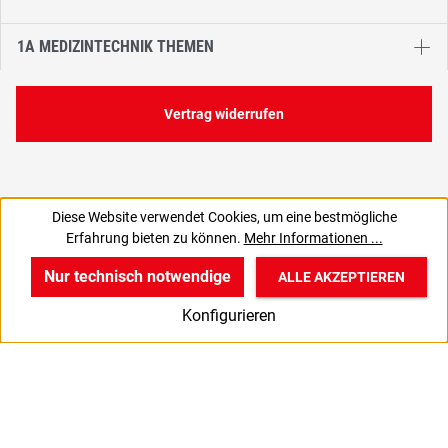
1A MEDIZINTECHNIK THEMEN
Vertrag widerrufen
Diese Website verwendet Cookies, um eine bestmögliche
5,80 €
Erfahrung bieten zu können.
Mehr Informationen ...
C
6,90 € inkl. MwSt., | zzgl. Versand
Nur technisch notwendige
ALLE AKZEPTIEREN
w
v
B
Konfigurieren
Start
Produkte
Anmelden