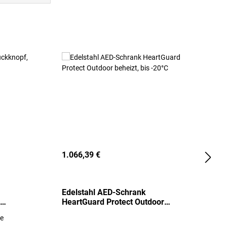
1.066,39 €
2
Edelstahl AED-Schrank
T
HeartGuard Protect Outdoor
I
beheizt, bis -20°C
S
re
E