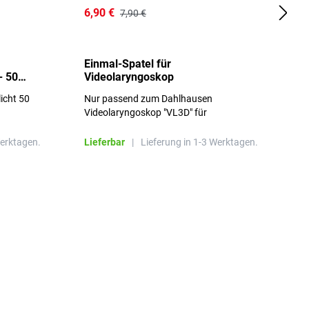
6,90 €
1
7,90 €
Einmal-Spatel für
O
- 50
Videolaryngoskop
licht 50
Nur passend zum Dahlhausen
g
Videolaryngoskop "VL3D" für
Einmalspatel
Werktagen.
Lieferbar
|
Lieferung in 1-3 Werktagen.
L