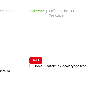
R
Werktagen.
Lieferbar
|
Lieferung in 9-11
L
Werktagen.
SALE