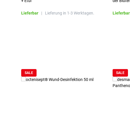
+ Etui
der Blute
Lieferbar
|
Lieferung in 1-3 Werktagen.
Lieferbar
Produktgalerie überspringen
SALE
SALE