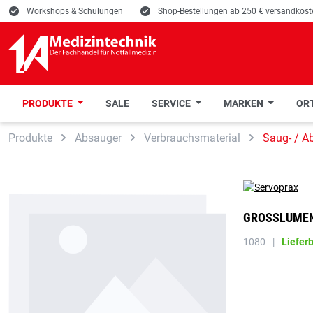
E
Workshops & Schulungen
E
Shop-Bestellungen ab 250 € versandkoste
PRODUKTE
SALE
SERVICE
MARKEN
ORT
 Hauptinhalt springen
Zur Suche springen
Zur Hauptnavigation springen
Produkte
Absauger
Verbrauchsmaterial
Saug- / A
GROSSLUMEN 
1080
|
Liefer