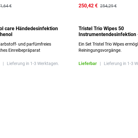
250,42 €
1,64 €
254,29 €
l care Händedesinfektion
Tristel Trio Wipes 50
thenol
Instrumentendesinfektion 
Sets im Karton
arbstoff- und parfümfreies
Ein Set Tristel Trio Wipes ermög
ches Einreibepräparat
Reiningungsvorgänge.
 hautfreundlich
|
Lieferung in 1-3 Werktagen.
Lieferbar
|
Lieferung in 1-3 