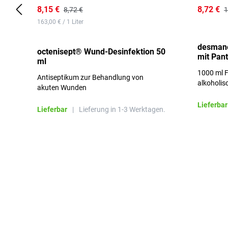
8,15 €
8,72 €
8,72 €
1
163,00 € / 1 Liter
desmano
octenisept® Wund-Desinfektion 50
mit Pan
ml
1000 ml F
Antiseptikum zur Behandlung von
alkoholis
akuten Wunden
besonders
Lieferbar
Lieferbar
|
Lieferung in 1-3 Werktagen.