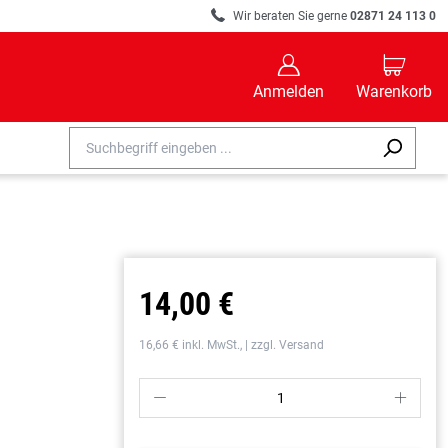
R
Wir beraten Sie gerne
02871 24 113 0
B
C
Anmelden
Warenkorb
14,00 €
16,66 € inkl. MwSt., | zzgl. Versand
P
S