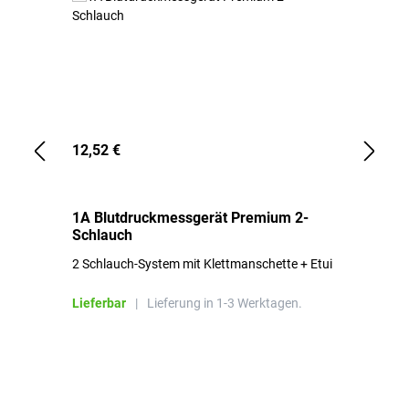
12,52 €
1,
1A Blutdruckmessgerät Premium 2-
1A
Schlauch
in
2 Schlauch-System mit Klettmanschette + Etui
To
Bl
Lieferbar
|
Lieferung in 1-3 Werktagen.
Li