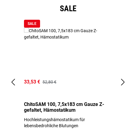
Produktgalerie überspringen
SALE
SALE
33,53 €
15
52,80 €
ChitoSAM 100, 7,5x183 cm Gauze Z-
Er
gefaltet, Hämostatikum
N
Hochleistungshämostatikum für
Mi
lebensbedrohliche Blutungen
Li