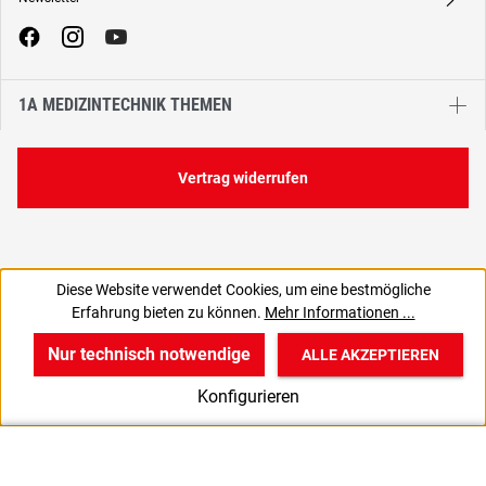
A
1A MEDIZINTECHNIK THEMEN
Vertrag widerrufen
Diese Website verwendet Cookies, um eine bestmögliche
138,57 €
Erfahrung bieten zu können.
Mehr Informationen ...
C
164,90 € inkl. MwSt., | zzgl. Versand
Nur technisch notwendige
ALLE AKZEPTIEREN
w
v
B
Konfigurieren
Start
Produkte
Anmelden
UK 3.0 / EU 35