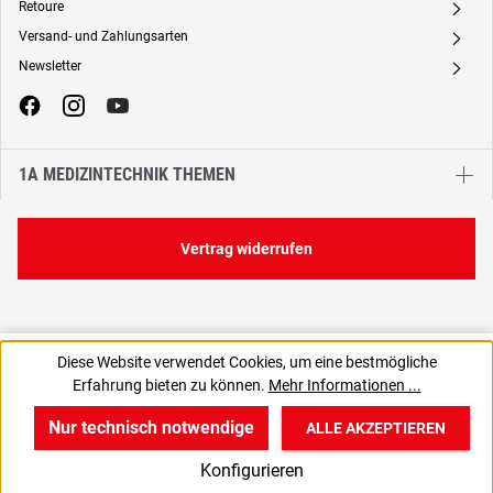
Retoure
A
Versand- und Zahlungsarten
A
Newsletter
A
1A MEDIZINTECHNIK THEMEN
Vertrag widerrufen
15,48 €
Diese Website verwendet Cookies, um eine bestmögliche
C
15,48 € / 1 Stück
Erfahrung bieten zu können.
Mehr Informationen ...
18,42 € inkl. MwSt., | zzgl. Versand
Nur technisch notwendige
ALLE AKZEPTIEREN
w
v
B
Konfigurieren
Start
Produkte
Anmelden