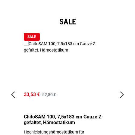
Produktgalerie überspringen
SALE
SALE
33,53 €
15
52,80 €
ChitoSAM 100, 7,5x183 cm Gauze Z-
Er
gefaltet, Hämostatikum
N
Hochleistungshämostatikum für
Mi