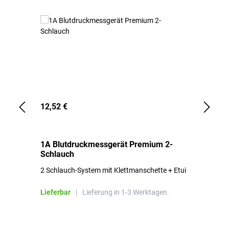
12,52 €
1,
1A Blutdruckmessgerät Premium 2-
1A
Schlauch
in
2 Schlauch-System mit Klettmanschette + Etui
To
Bl
Lieferbar
|
Lieferung in 1-3 Werktagen.
Li