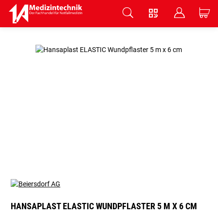
V
B
C
Zum Hauptinhalt springen
HANSAPLAST ELASTIC WUNDPFLASTER 5 M X 6 CM