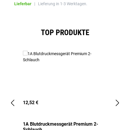
Lieferbar
|
Lieferung in 1-3 Werktagen.
Produktgalerie überspringen
TOP PRODUKTE
12,52 €
1,
1A Blutdruckmessgerät Premium 2-
1A
Schlauch
in