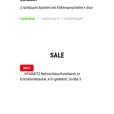
2 Schlauch-System mit Klettmanschette + Etui
To
Bl
Lieferbar
|
Lieferung in 1-3 Werktagen.
Li
Produktgalerie überspringen
SALE
SALE