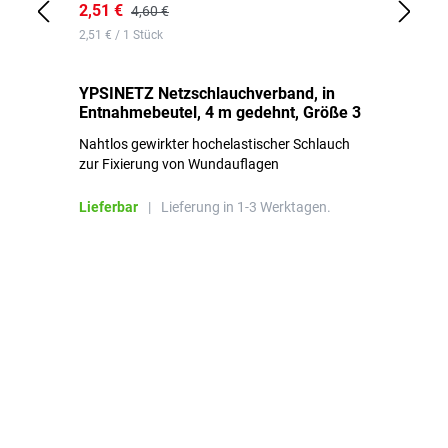
2,51 €
6,
4,60 €
2,51 € / 1 Stück
0,1
YPSINETZ Netzschlauchverband, in
YP
Entnahmebeutel, 4 m gedehnt, Größe 3
Ki
Nahtlos gewirkter hochelastischer Schlauch
zur Fixierung von Wundauflagen
Li
Lieferbar
|
Lieferung in 1-3 Werktagen.